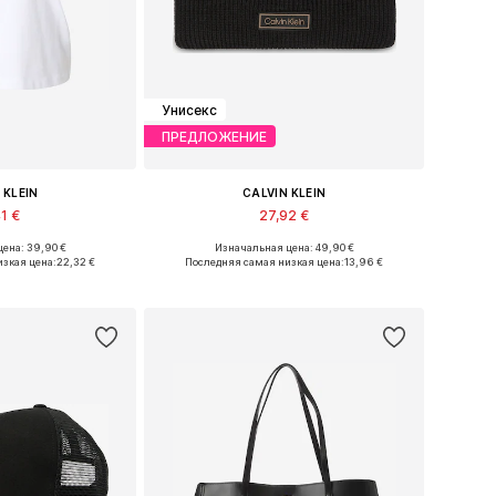
Унисекс
ПРЕДЛОЖЕНИЕ
 KLEIN
CALVIN KLEIN
1 €
27,92 €
ена: 39,90 €
Изначальная цена: 49,90 €
S, S, M, L, XL, XXL
Доступные размеры: 55-60
изкая цена:
22,32 €
Последняя самая низкая цена:
13,96 €
в корзину
Добавить в корзину