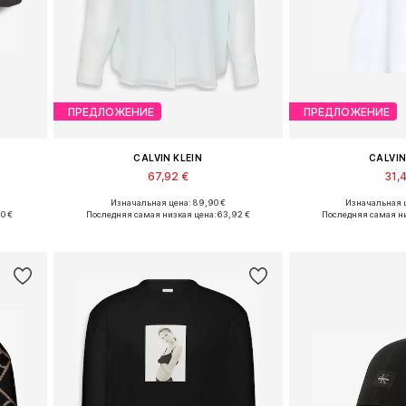
ПРЕДЛОЖЕНИЕ
ПРЕДЛОЖЕНИЕ
CALVIN KLEIN
CALVIN
67,92 €
31,4
Изначальная цена: 89,90 €
Изначальная ц
Доступные размеры: XXS, XS, S, M, L, XL
Доступные размеры: X
90 €
Последняя самая низкая цена:
63,92 €
Последняя самая н
у
Добавить в корзину
Добавить 