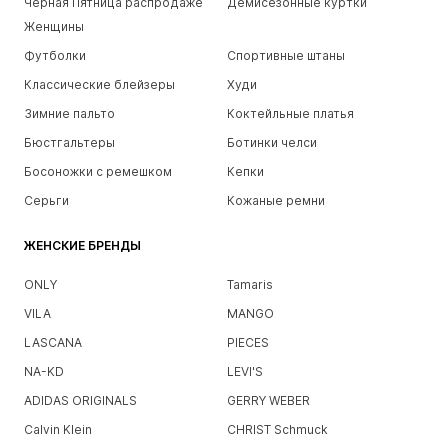
Черная Пятница распродаже
Демисезонные куртки
Женщины
Футболки
Спортивные штаны
Классические блейзеры
Худи
Зимние пальто
Коктейльные платья
Бюстгальтеры
Ботинки челси
Босоножки с ремешком
Кепки
Серьги
Кожаные ремни
ЖЕНСКИЕ БРЕНДЫ
ONLY
Tamaris
VILA
MANGO
LASCANA
PIECES
NA-KD
LEVI'S
ADIDAS ORIGINALS
GERRY WEBER
Calvin Klein
CHRIST Schmuck