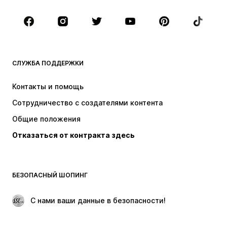
Обувь
Спорт
Аксессуары
Премиум
ОДЕЖДА
СЛУЖБА ПОДДЕРЖКИ
НОВИНКИ
Модные тенденции
Платья
Джинсы
Контакты и помощь
Топы и майки
Штаны
Сотрудничество с создателями контента
Куртки
Свитеры и вязаные изделия
Общие положения
Белье
Блузки и туники
Отказаться от контракта здесь
Пальто
Юбки
Пляжная одежда
Толстовки
Пиджаки
Комбинезоны
БЕЗОПАСНЫЙ ШОПИНГ
Плюс сайз
Одежда для беременных
Поводы
ЭКСКЛЮЗИВ
 С нами ваши данные в безопасности!
Апсайклинг