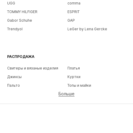
UGG
comma
TOMMY HILFIGER
ESPRIT
Gabor Schuhe
GAP
Trendyol
LeGer by Lena Gercke
РАСПРОДАЖА
Свитеры и вязаные изделия
Платья
Джинсы
Куртки
Пальто
Топы и майки
Больше
Штаны
Белье
Юбки
Блузки и туники
Толстовки
Пиджаки
Пляжная одежда
Комбинезоны
Плюс сайз
Одежда для беременных