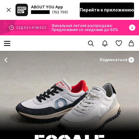
ABOUT YOU App
Перейти к приложению
(152 700)
Финальная летняя распродажа:
02
Д
02
Ч
41
М
42
С
Предложения со скидками до 60%
Подписаться