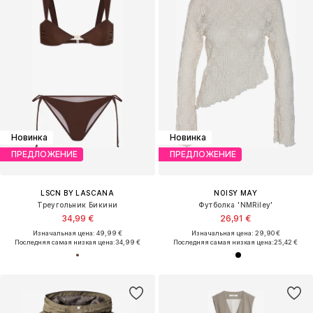
Новинка
Новинка
ПРЕДЛОЖЕНИЕ
ПРЕДЛОЖЕНИЕ
LSCN BY LASCANA
NOISY MAY
Треугольник Бикини
Футболка 'NMRiley'
34,99 €
26,91 €
Изначальная цена: 49,99 €
Изначальная цена: 29,90 €
Последняя самая низкая цена:
34,99 €
Последняя самая низкая цена:
25,42 €