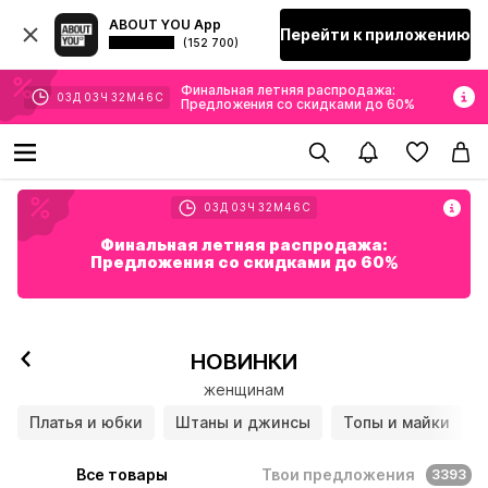
ABOUT YOU App
Перейти к приложению
(152 700)
Финальная летняя распродажа:
03
Д
03
Ч
32
М
44
С
Предложения со скидками до 60%
03
Д
03
Ч
32
М
44
С
Финальная летняя распродажа:
Предложения со скидками до 60%
НОВИНКИ
женщинам
Платья и юбки
Штаны и джинсы
Топы и майки
Все товары
Твои предложения
3393