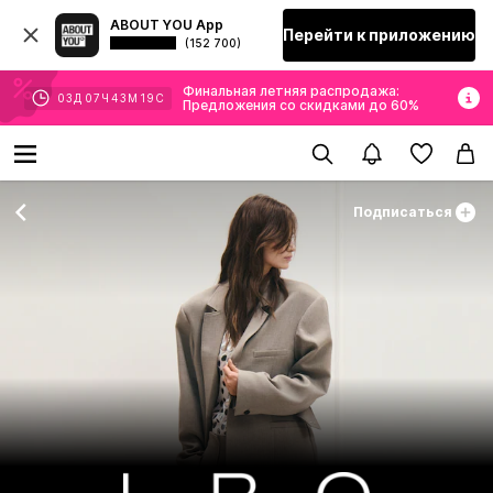
ABOUT YOU App
Перейти к приложению
(152 700)
Финальная летняя распродажа:
03
Д
07
Ч
43
М
17
С
Предложения со скидками до 60%
Подписаться