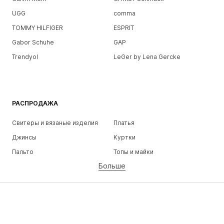
UGG
comma
TOMMY HILFIGER
ESPRIT
Gabor Schuhe
GAP
Trendyol
LeGer by Lena Gercke
РАСПРОДАЖА
Свитеры и вязаные изделия
Платья
Джинсы
Куртки
Пальто
Топы и майки
Больше
Штаны
Белье
Юбки
Блузки и туники
Толстовки
Пиджаки
Пляжная одежда
Комбинезоны