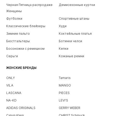
Черная Пятница распродаже
Демисезонные куртки
Женщины
Футболки
Спортивные штаны
Классические блейзеры
Худи
Зимние пальто
Коктейльные платья
Бюстгальтеры
Ботинки челси
Босоножки с ремешком
Кепки
Серьги
Кожаные ремни
ЖЕНСКИЕ БРЕНДЫ
ONLY
Tamaris
VILA
MANGO
LASCANA
PIECES
NA-KD
LEVI'S
ADIDAS ORIGINALS
GERRY WEBER
Calvin Klein
CHRIST Schmuck