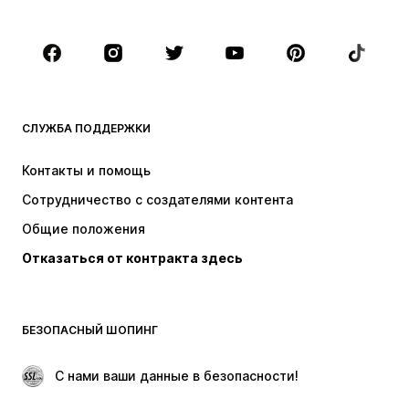
Плюс сайз
Одежда для беременных
Обувь
Спорт
Аксессуары
Премиум
ОДЕЖДА
СЛУЖБА ПОДДЕРЖКИ
НОВИНКИ
Модные тенденции
Платья
Джинсы
Контакты и помощь
Топы и майки
Штаны
Сотрудничество с создателями контента
Куртки
Свитеры и вязаные изделия
Общие положения
Белье
Блузки и туники
Отказаться от контракта здесь
Пальто
Юбки
Пляжная одежда
Толстовки
Пиджаки
Комбинезоны
БЕЗОПАСНЫЙ ШОПИНГ
Плюс сайз
Одежда для беременных
Поводы
ЭКСКЛЮЗИВ
 С нами ваши данные в безопасности!
Апсайклинг