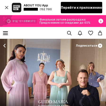
ABOUT YOU App
Перейти к приложению
(152 700)
Финальная летняя распродажа:
01
Д
10
Ч
08
М
36
С
Предложения со скидками до 60%
Подписаться