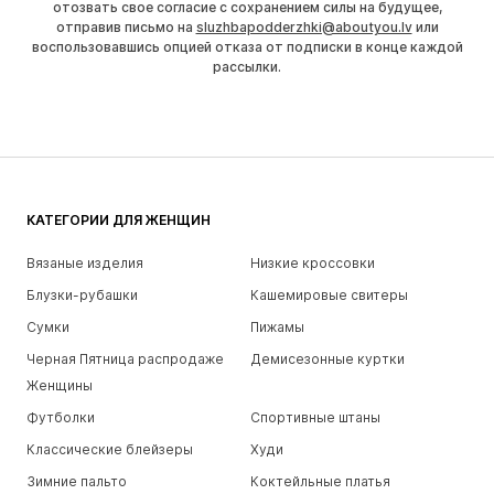
отозвать свое согласие с сохранением силы на будущее,
отправив письмо на
sluzhbapodderzhki@aboutyou.lv
или
воспользовавшись опцией отказа от подписки в конце каждой
рассылки.
КАТЕГОРИИ ДЛЯ ЖЕНЩИН
Вязаные изделия
Низкие кроссовки
Блузки-рубашки
Кашемировые свитеры
Сумки
Пижамы
Черная Пятница распродаже
Демисезонные куртки
Женщины
Футболки
Спортивные штаны
Классические блейзеры
Худи
Зимние пальто
Коктейльные платья