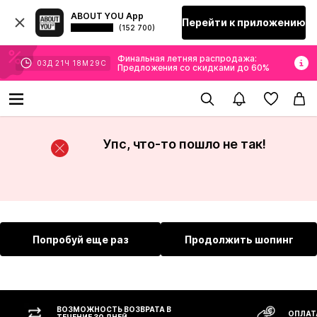
ABOUT YOU App
Перейти к приложению
(152 700)
Финальная летняя распродажа:
03
Д
21
Ч
18
М
29
С
Предложения со скидками до 60%
Упс, что-то пошло не так!
Попробуй еще раз
Продолжить шопинг
ВОЗМОЖНОСТЬ ВОЗВРАТА В
ОПЛАТ