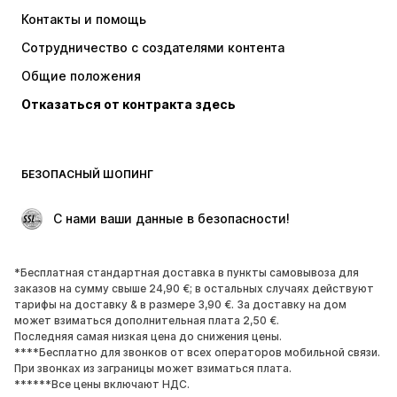
Платья
Джинсы
Контакты и помощь
Топы и майки
Штаны
Сотрудничество с создателями контента
Куртки
Свитеры и вязаные изделия
Общие положения
Белье
Блузки и туники
Отказаться от контракта здесь
Пальто
Юбки
Пляжная одежда
Толстовки
Пиджаки
Комбинезоны
БЕЗОПАСНЫЙ ШОПИНГ
Плюс сайз
Одежда для беременных
Поводы
ЭКСКЛЮЗИВ
 С нами ваши данные в безопасности!
Апсайклинг
*Бесплатная стандартная доставка в пункты самовывоза для
ОБУВЬ
заказов на сумму свыше 24,90 €; в остальных случаях действуют
тарифы на доставку & в размере 3,90 €. За доставку на дом
НОВИНКИ
Модные тенденции
может взиматься дополнительная плата 2,50 €.
Последняя самая низкая цена до снижения цены.
Кроссовки и кеды
Ботинки
****Бесплатно для звонков от всех операторов мобильной связи.
Лодочки и туфли на высоких
Сапоги
При звонках из заграницы может взиматься плата.
******Все цены включают НДС.
каблуках