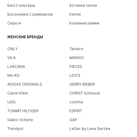
Бюстгальтеры
Ботинки челси
Босоножки с ремешком
Кепки
Серьги
Кожаные ремни
ЖЕНСКИЕ БРЕНДЫ
ONLY
Tamaris
VILA
MANGO
LASCANA
PIECES
NA-KD
LEVI'S
ADIDAS ORIGINALS
GERRY WEBER
Calvin Klein
CHRIST Schmuck
UGG
comma
TOMMY HILFIGER
ESPRIT
Gabor Schuhe
GAP
Trendyol
LeGer by Lena Gercke