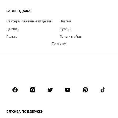
РАСПРОДАЖА
Свитеры и вязаные изделия
Платья
Джинсы
Куртки
Пальто
Топы и майки
Больше
Штаны
Белье
Юбки
Блузки и туники
Толстовки
Пиджаки
Пляжная одежда
Комбинезоны
Плюс сайз
Одежда для беременных
Обувь
Спорт
Аксессуары
Премиум
ОДЕЖДА
СЛУЖБА ПОДДЕРЖКИ
НОВИНКИ
Модные тенденции