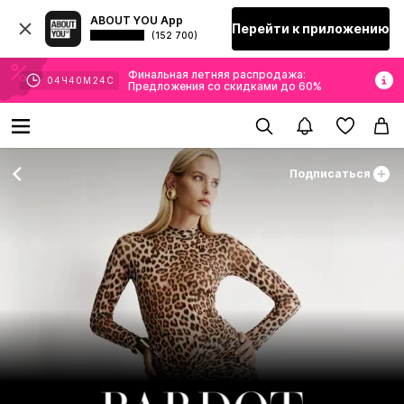
ABOUT YOU App
Перейти к приложению
(152 700)
Финальная летняя распродажа:
04
Ч
40
М
22
С
Предложения со скидками до 60%
Подписаться