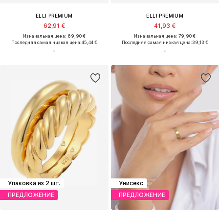
ELLI PREMIUM
ELLI PREMIUM
62,91 €
41,93 €
Изначальная цена: 69,90 €
Изначальная цена: 79,90 €
Последняя самая низкая цена:
45,44 €
Последняя самая низкая цена:
39,13 €
Упаковка из 2 шт.
Унисекс
ПРЕДЛОЖЕНИЕ
ПРЕДЛОЖЕНИЕ