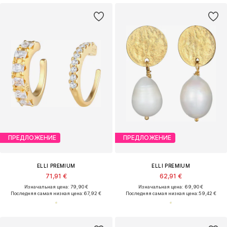
ПРЕДЛОЖЕНИЕ
ПРЕДЛОЖЕНИЕ
ELLI PREMIUM
ELLI PREMIUM
71,91 €
62,91 €
Изначальная цена: 79,90 €
Изначальная цена: 69,90 €
Последняя самая низкая цена:
67,92 €
Последняя самая низкая цена:
59,42 €