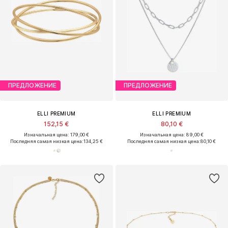
ПРЕДЛОЖЕНИЕ
ПРЕДЛОЖЕНИЕ
ELLI PREMIUM
ELLI PREMIUM
152,15 €
80,10 €
Изначальная цена: 179,00 €
Изначальная цена: 89,00 €
Последняя самая низкая цена:
134,25 €
Последняя самая низкая цена:
80,10 €