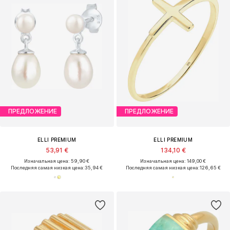
ПРЕДЛОЖЕНИЕ
ПРЕДЛОЖЕНИЕ
ELLI PREMIUM
ELLI PREMIUM
53,91 €
134,10 €
Изначальная цена: 59,90 €
Изначальная цена: 149,00 €
Последняя самая низкая цена:
35,94 €
Последняя самая низкая цена:
126,65 €