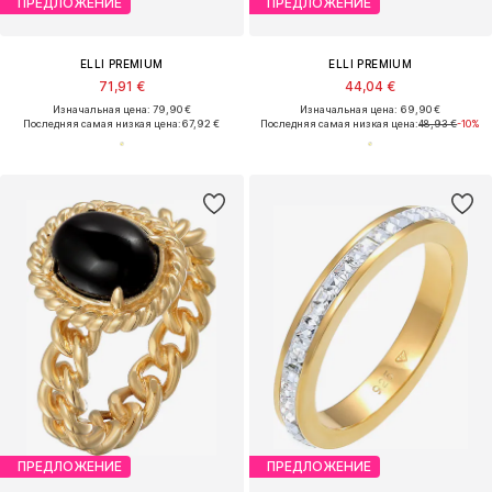
ПРЕДЛОЖЕНИЕ
ПРЕДЛОЖЕНИЕ
ELLI PREMIUM
ELLI PREMIUM
71,91 €
44,04 €
Изначальная цена: 79,90 €
Изначальная цена: 69,90 €
Последняя самая низкая цена:
67,92 €
Последняя самая низкая цена:
48,93 €
-10%
ПРЕДЛОЖЕНИЕ
ПРЕДЛОЖЕНИЕ