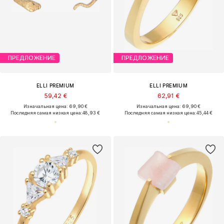
ПРЕДЛОЖЕНИЕ
ПРЕДЛОЖЕНИЕ
ELLI PREMIUM
ELLI PREMIUM
59,42 €
62,91 €
Изначальная цена: 69,90 €
Изначальная цена: 69,90 €
Последняя самая низкая цена:
48,93 €
Последняя самая низкая цена:
45,44 €