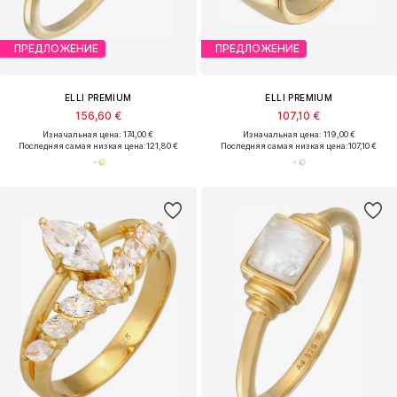
ПРЕДЛОЖЕНИЕ
ПРЕДЛОЖЕНИЕ
ELLI PREMIUM
ELLI PREMIUM
156,60 €
107,10 €
Изначальная цена: 174,00 €
Изначальная цена: 119,00 €
Последняя самая низкая цена:
121,80 €
Последняя самая низкая цена:
107,10 €