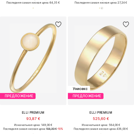
Последняя самая низкая цена:
64,35 €
Последняя самая низкая цена:
27,24 €
Унисекс
ПРЕДЛОЖЕНИЕ
ПРЕДЛОЖЕНИЕ
ELLI PREMIUM
ELLI PREMIUM
93,87 €
525,60 €
Изначальная цена: 149,00 €
Изначальная цена: 584,00 €
Последняя самая низкая цена:
104,30 €
-10%
Последняя самая низкая цена:
438,00 €