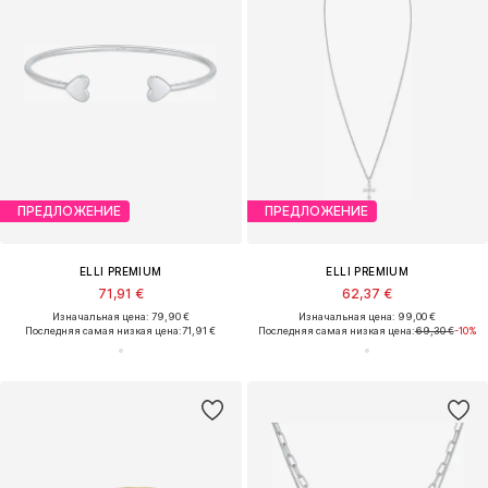
ПРЕДЛОЖЕНИЕ
ПРЕДЛОЖЕНИЕ
ELLI PREMIUM
ELLI PREMIUM
71,91 €
62,37 €
Изначальная цена: 79,90 €
Изначальная цена: 99,00 €
Последняя самая низкая цена:
71,91 €
Последняя самая низкая цена:
69,30 €
-10%