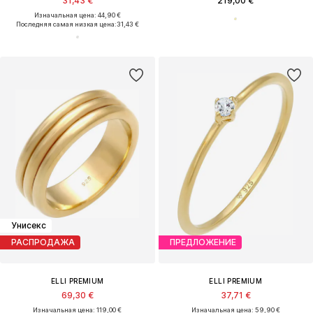
31,43 €
219,00 €
Изначальная цена: 44,90 €
Последняя самая низкая цена:
31,43 €
Унисекс
РАСПРОДАЖА
ПРЕДЛОЖЕНИЕ
ELLI PREMIUM
ELLI PREMIUM
69,30 €
37,71 €
Изначальная цена: 119,00 €
Изначальная цена: 59,90 €