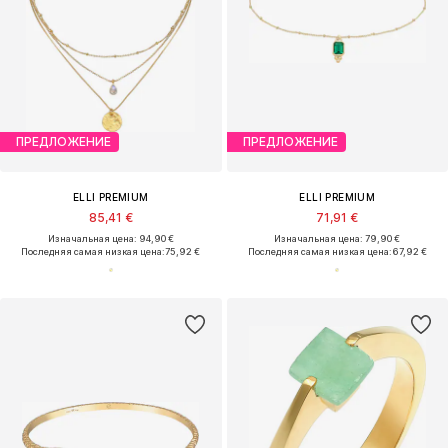
ПРЕДЛОЖЕНИЕ
ПРЕДЛОЖЕНИЕ
ELLI PREMIUM
ELLI PREMIUM
85,41 €
71,91 €
Изначальная цена: 94,90 €
Изначальная цена: 79,90 €
Последняя самая низкая цена:
75,92 €
Последняя самая низкая цена:
67,92 €