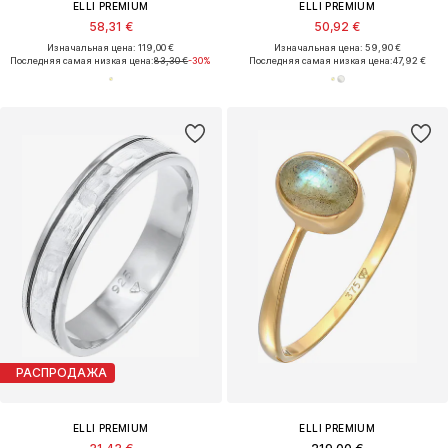
ELLI PREMIUM
ELLI PREMIUM
58,31 €
50,92 €
Изначальная цена: 119,00 €
Изначальная цена: 59,90 €
Последняя самая низкая цена:
83,30 €
-30%
Последняя самая низкая цена:
47,92 €
РАСПРОДАЖА
ELLI PREMIUM
ELLI PREMIUM