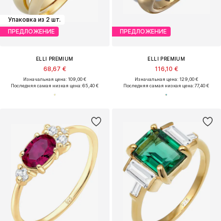
Упаковка из 2 шт.
ПРЕДЛОЖЕНИЕ
ПРЕДЛОЖЕНИЕ
ELLI PREMIUM
ELLI PREMIUM
68,67 €
116,10 €
Изначальная цена: 109,00 €
Изначальная цена: 129,00 €
Последняя самая низкая цена:
65,40 €
Последняя самая низкая цена:
77,40 €