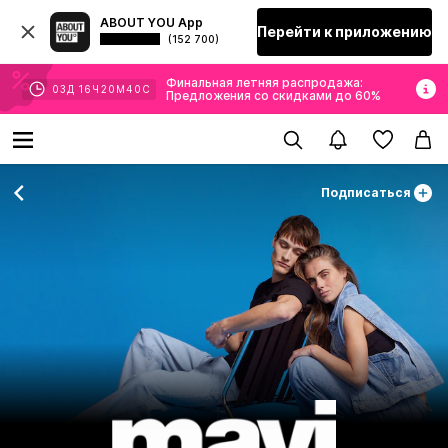
ABOUT YOU App
Перейти к приложению
(152 700)
Финальная летняя распродажа:
03
Д
16
Ч
20
М
38
С
Предложения со скидками до 60%
Подписаться