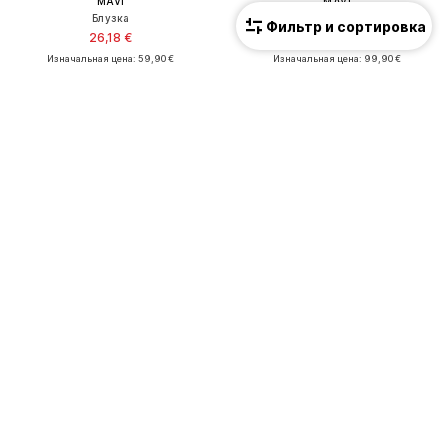
MAVI
MAVI
Блузка
Широкий Джинсы 'MALIBU'
Фильтр и сортировка
26,18 €
41,93 €
Изначальная цена: 59,90 €
Изначальная цена: 99,90 €
Последняя самая низкая цена:
24,43 €
Последняя самая низкая цена:
41,93 €
+
2
ПРЕДЛОЖЕНИЕ
ПРЕДЛОЖЕНИЕ
MAVI
MAVI