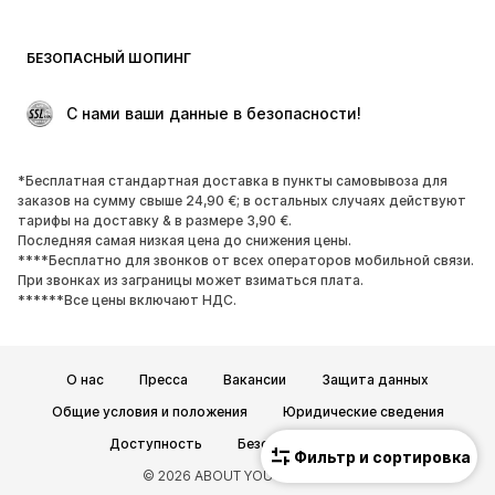
Пляжная одежда
Толстовки
Пиджаки
Комбинезоны
БЕЗОПАСНЫЙ ШОПИНГ
Плюс сайз
Одежда для беременных
Поводы
ЭКСКЛЮЗИВ
 С нами ваши данные в безопасности!
Апсайклинг
*Бесплатная стандартная доставка в пункты самовывоза для
ОБУВЬ
заказов на сумму свыше 24,90 €; в остальных случаях действуют
тарифы на доставку & в размере 3,90 €.
НОВИНКИ
Модные тенденции
Последняя самая низкая цена до снижения цены.
****Бесплатно для звонков от всех операторов мобильной связи.
Кроссовки и кеды
Ботинки
При звонках из заграницы может взиматься плата.
Лодочки и туфли на высоких
Сапоги
******Все цены включают НДС.
каблуках
Босоножки
Полуботинки
О нас
Пресса
Вакансии
Защита данных
Спортивная обувь
Балетки
Общие условия и положения
Юридические сведения
Пантолеты
Тапки
Доступность
Безопасность товара
ЭКСКЛЮЗИВ
Фильтр и сортировка
© 2026 ABOUT YOU SE & Co. KG