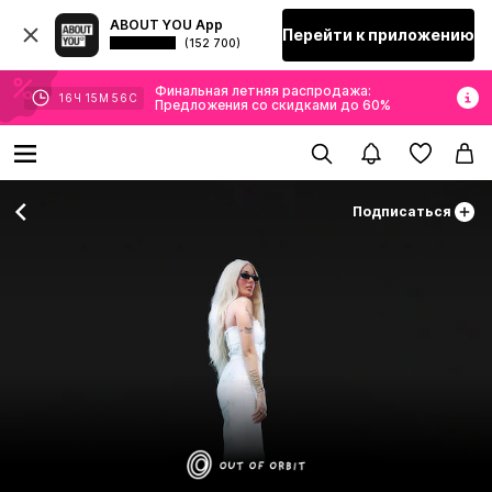
ABOUT YOU App
Перейти к приложению
(152 700)
Финальная летняя распродажа:
16
Ч
15
М
55
С
Предложения со скидками до 60%
Подписаться