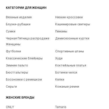
КАТЕГОРИИ ДЛЯ ЖЕНЩИН
Вязаные изделия
Низкие кроссовки
Блузки-рубашки
Кашемировые свитеры
Сумки
Пижамы
Черная Пятница распродаже
Демисезонные куртки
Женщины
Футболки
Спортивные штаны
Классические блейзеры
Худи
Зимние пальто
Коктейльные платья
Бюстгальтеры
Ботинки челси
Босоножки с ремешком
Кепки
Серьги
Кожаные ремни
ЖЕНСКИЕ БРЕНДЫ
ONLY
Tamaris