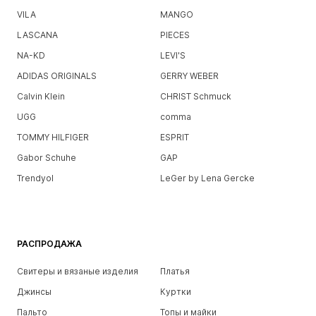
VILA
MANGO
LASCANA
PIECES
NA-KD
LEVI'S
ADIDAS ORIGINALS
GERRY WEBER
Calvin Klein
CHRIST Schmuck
UGG
comma
TOMMY HILFIGER
ESPRIT
Gabor Schuhe
GAP
Trendyol
LeGer by Lena Gercke
РАСПРОДАЖА
Свитеры и вязаные изделия
Платья
Джинсы
Куртки
Пальто
Топы и майки