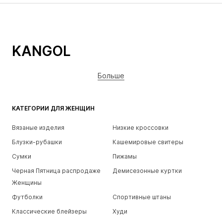
KANGOL
Больше
КАТЕГОРИИ ДЛЯ ЖЕНЩИН
Вязаные изделия
Низкие кроссовки
Блузки-рубашки
Кашемировые свитеры
Сумки
Пижамы
Черная Пятница распродаже
Демисезонные куртки
Женщины
Футболки
Спортивные штаны
Классические блейзеры
Худи