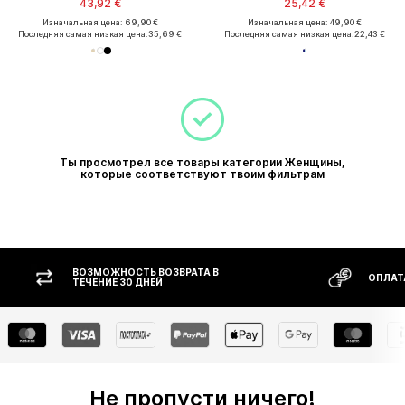
43,92 €
25,42 €
Изначальная цена: 69,90 €
Изначальная цена: 49,90 €
Последняя самая низкая цена:
35,69 €
Последняя самая низкая цена:
22,43 €
Ты просмотрел все товары категории Женщины,
которые соответствуют твоим фильтрам
ВОЗМОЖНОСТЬ ВОЗВРАТА В
ОПЛАТ
ТЕЧЕНИЕ 30 ДНЕЙ
Не пропусти ничего!