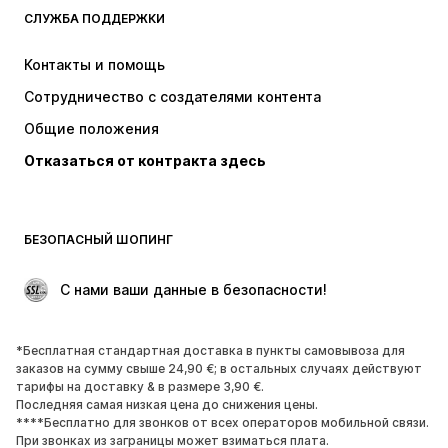
СЛУЖБА ПОДДЕРЖКИ
НОВИНКИ
Модные тенденции
Платья
Джинсы
Контакты и помощь
Топы и майки
Штаны
Сотрудничество с создателями контента
Куртки
Свитеры и вязаные изделия
Общие положения
Белье
Блузки и туники
Отказаться от контракта здесь
Пальто
Юбки
Пляжная одежда
Толстовки
Пиджаки
Комбинезоны
БЕЗОПАСНЫЙ ШОПИНГ
Плюс сайз
Одежда для беременных
Поводы
ЭКСКЛЮЗИВ
 С нами ваши данные в безопасности!
Апсайклинг
*Бесплатная стандартная доставка в пункты самовывоза для
ОБУВЬ
заказов на сумму свыше 24,90 €; в остальных случаях действуют
тарифы на доставку & в размере 3,90 €.
НОВИНКИ
Модные тенденции
Последняя самая низкая цена до снижения цены.
****Бесплатно для звонков от всех операторов мобильной связи.
Кроссовки и кеды
Ботинки
При звонках из заграницы может взиматься плата.