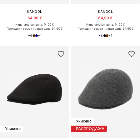
KANGOL
KANGOL
64,90 €
64,90 €
Изначальная цена: 74,90 €
Изначальная цена: 74,90 €
Последняя самая низкая цена:
64,90 €
Последняя самая низкая цена:
64,90 €
+
1
+
1
Унисекс
Унисекс
РАСПРОДАЖА