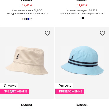
KANGOL
KANGOL
67,41 €
51,92 €
Изначальная цена: 74,90 €
Изначальная цена: 64,90 €
Последняя самая низкая цена:
58,41 €
Последняя самая низкая цена:
51,92 €
+
1
Унисекс
Унисекс
ПРЕДЛОЖЕНИЕ
ПРЕДЛОЖЕНИЕ
KANGOL
KANGOL