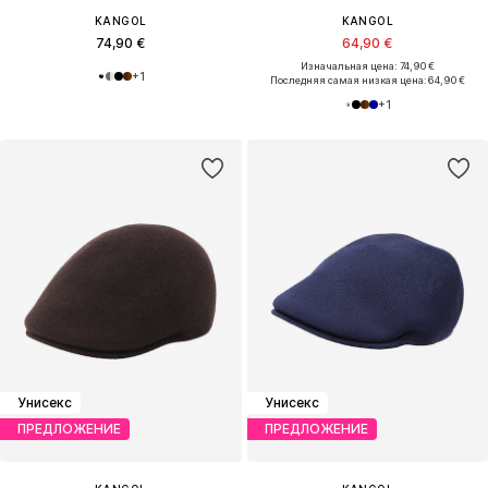
KANGOL
KANGOL
74,90 €
64,90 €
Изначальная цена: 74,90 €
+
1
Последняя самая низкая цена:
64,90 €
+
1
Унисекс
Унисекс
ПРЕДЛОЖЕНИЕ
ПРЕДЛОЖЕНИЕ