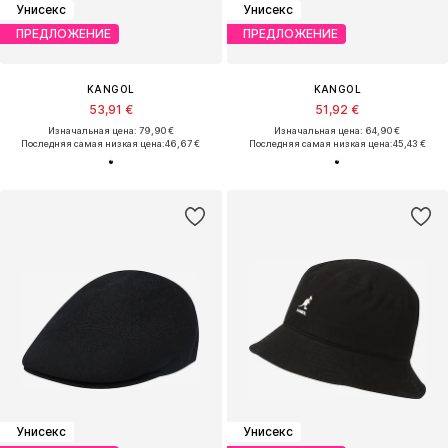
Унисекс
Унисекс
ПРЕДЛОЖЕНИЕ
ПРЕДЛОЖЕНИЕ
KANGOL
KANGOL
53,91 €
51,92 €
Изначальная цена: 79,90 €
Изначальная цена: 64,90 €
Последняя самая низкая цена:
46,67 €
Последняя самая низкая цена:
45,43 €
Унисекс
Унисекс