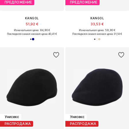
ПРЕДЛОЖЕНИЕ
ПРЕДЛОЖЕНИЕ
KANGOL
KANGOL
51,92 €
33,53 €
Изначальная цена: 64,90 €
Изначальная цена: 59,90 €
Последняя самая низкая цена:
40,41 €
Последняя самая низкая цена:
31,14 €
Унисекс
Унисекс
РАСПРОДАЖА
РАСПРОДАЖА