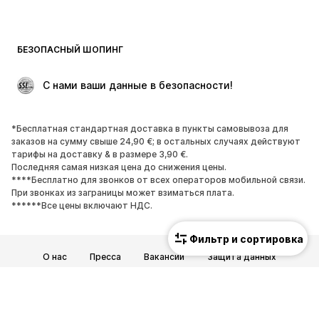
Пляжная одежда
Толстовки
Пиджаки
Комбинезоны
БЕЗОПАСНЫЙ ШОПИНГ
Плюс сайз
Одежда для беременных
Поводы
ЭКСКЛЮЗИВ
 С нами ваши данные в безопасности!
Апсайклинг
*Бесплатная стандартная доставка в пункты самовывоза для
ОБУВЬ
заказов на сумму свыше 24,90 €; в остальных случаях действуют
тарифы на доставку & в размере 3,90 €.
НОВИНКИ
Модные тенденции
Последняя самая низкая цена до снижения цены.
****Бесплатно для звонков от всех операторов мобильной связи.
Кроссовки и кеды
Ботинки
При звонках из заграницы может взиматься плата.
Лодочки и туфли на высоких
Сапоги
******Все цены включают НДС.
каблуках
Фильтр и сортировка
Босоножки
Полуботинки
О нас
Пресса
Вакансии
Защита данных
Спортивная обувь
Балетки
Общие условия и положения
Юридические сведения
Пантолеты
Тапки
Доступность
Безопасность товара
ЭКСКЛЮЗИВ
© 2026 ABOUT YOU SE & Co. KG