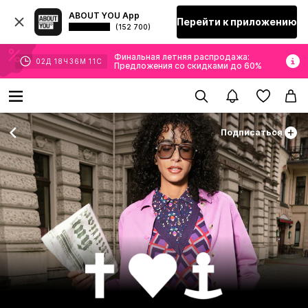
ABOUT YOU App
Перейти к приложению
(152 700)
Финальная летняя распродажа:
02
Д
18
Ч
36
М
10
С
Предложения со скидками до 60%
Подписаться