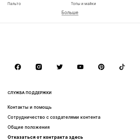
Пальто
Топы и майки
Больше
Штаны
Белье
Юбки
Блузки и туники
Толстовки
Пиджаки
Пляжная одежда
Комбинезоны
Плюс сайз
Одежда для беременных
Обувь
Спорт
Аксессуары
Премиум
ОДЕЖДА
СЛУЖБА ПОДДЕРЖКИ
НОВИНКИ
Модные тенденции
Платья
Джинсы
Контакты и помощь
Топы и майки
Штаны
Сотрудничество с создателями контента
Куртки
Свитеры и вязаные изделия
Общие положения
Белье
Блузки и туники
Отказаться от контракта здесь
Пальто
Юбки