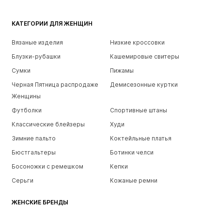
КАТЕГОРИИ ДЛЯ ЖЕНЩИН
Вязаные изделия
Низкие кроссовки
Блузки-рубашки
Кашемировые свитеры
Сумки
Пижамы
Черная Пятница распродаже
Демисезонные куртки
Женщины
Футболки
Спортивные штаны
Классические блейзеры
Худи
Зимние пальто
Коктейльные платья
Бюстгальтеры
Ботинки челси
Босоножки с ремешком
Кепки
Серьги
Кожаные ремни
ЖЕНСКИЕ БРЕНДЫ