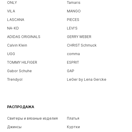
ONLY
Tamaris
VILA
MANGO
LASCANA
PIECES
NA-KD
LEVI'S
ADIDAS ORIGINALS
GERRY WEBER
Calvin Klein
CHRIST Schmuck
UGG
comma
TOMMY HILFIGER
ESPRIT
Gabor Schuhe
GAP
Trendyol
LeGer by Lena Gercke
РАСПРОДАЖА
Свитеры и вязаные изделия
Платья
Джинсы
Куртки