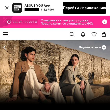
ABOUT YOU App
Перейти к приложению
(152 700)
Финальная летняя распродажа:
02
Д
23
Ч
50
М
27
С
Предложения со скидками до 60%
Подписаться