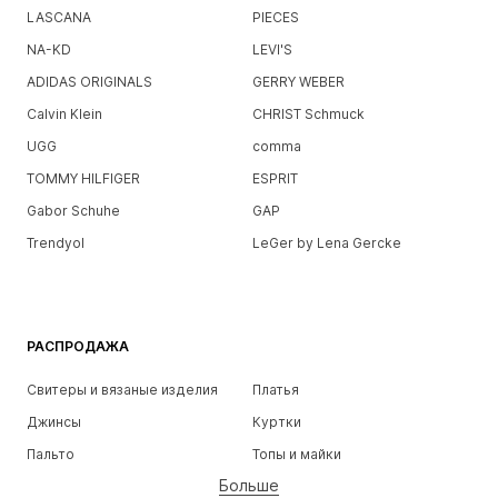
LASCANA
PIECES
NA-KD
LEVI'S
ADIDAS ORIGINALS
GERRY WEBER
Calvin Klein
CHRIST Schmuck
UGG
comma
TOMMY HILFIGER
ESPRIT
Gabor Schuhe
GAP
Trendyol
LeGer by Lena Gercke
РАСПРОДАЖА
Свитеры и вязаные изделия
Платья
Джинсы
Куртки
Пальто
Топы и майки
Больше
Штаны
Белье