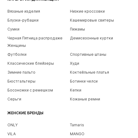
Вязаные изделия
Низкие кроссовки
Блузки-рубашки
Кашемировые свитеры
Сумки
Пижамы
Черная Пятница распродаже
Демисезонные куртки
Женщины
Футболки
Спортивные штаны
Классические блейзеры
Худи
Зимние пальто
Коктейльные платья
Бюстгальтеры
Ботинки челси
Босоножки с ремешком
Кепки
Серьги
Кожаные ремни
ЖЕНСКИЕ БРЕНДЫ
ONLY
Tamaris
VILA
MANGO