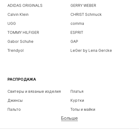
ADIDAS ORIGINALS
GERRY WEBER
Calvin Klein
CHRIST Schmuck
UGG
comma
TOMMY HILFIGER
ESPRIT
Gabor Schuhe
GAP
Trendyol
LeGer by Lena Gercke
РАСПРОДАЖА
Свитеры и вязаные изделия
Платья
Джинсы
Куртки
Пальто
Топы и майки
Больше
Штаны
Белье
Юбки
Блузки и туники
Толстовки
Пиджаки