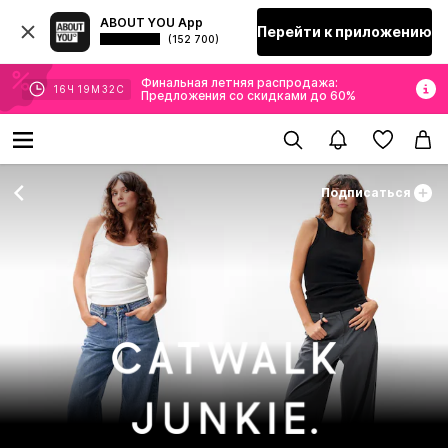
ABOUT YOU App
Перейти к приложению
(152 700)
Финальная летняя распродажа:
16
Ч
19
М
30
С
Предложения со скидками до 60%
Подписаться