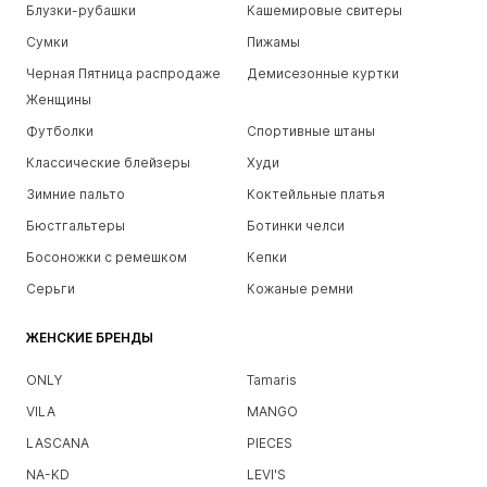
Блузки-рубашки
Кашемировые свитеры
Сумки
Пижамы
Черная Пятница распродаже
Демисезонные куртки
Женщины
Футболки
Спортивные штаны
Классические блейзеры
Худи
Зимние пальто
Коктейльные платья
Бюстгальтеры
Ботинки челси
Босоножки с ремешком
Кепки
Серьги
Кожаные ремни
ЖЕНСКИЕ БРЕНДЫ
ONLY
Tamaris
VILA
MANGO
LASCANA
PIECES
NA-KD
LEVI'S