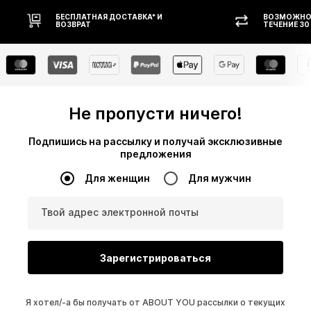
ВОЗМОЖНОСТЬ ВОЗВРАТА В
ОПЛАТ
ТЕЧЕНИЕ 30 ДНЕЙ
Не пропусти ничего!
Подпишись на рассылку и получай эксклюзивные
предложения
Для женщин
Для мужчин
Твой адрес электронной почты
Зарегистрироваться
Я хотел/-а бы получать от ABOUT YOU рассылки о текущих