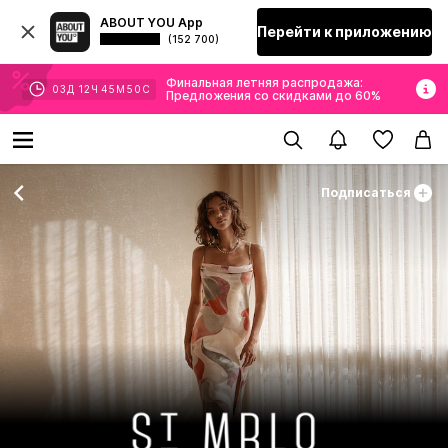
ABOUT YOU App
Перейти к приложению
(152 700)
Финальная летняя распродажа:
03
Д
12
Ч
45
М
48
С
Предложения со скидками до 60%
Подписаться