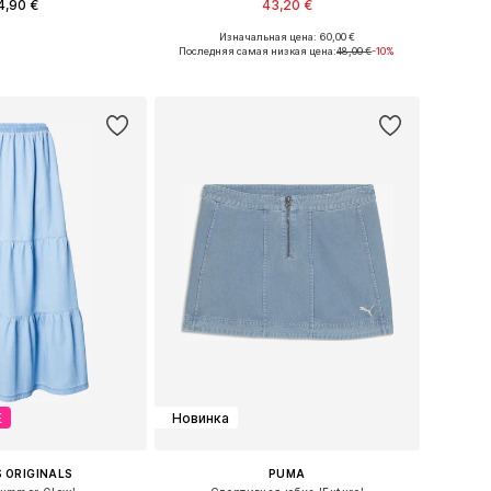
4,90 €
43,20 €
Изначальная цена: 60,00 €
Доступные размеры: XS x Обычный, S x Обычный, M x Обычный, L x Обычный, XL x Обычный
Доступные размеры: 36, 38, 40, 42, 44, 46
Последняя самая низкая цена:
48,00 €
-10%
ь в корзину
Добавить в корзину
Е
Новинка
 ORIGINALS
PUMA