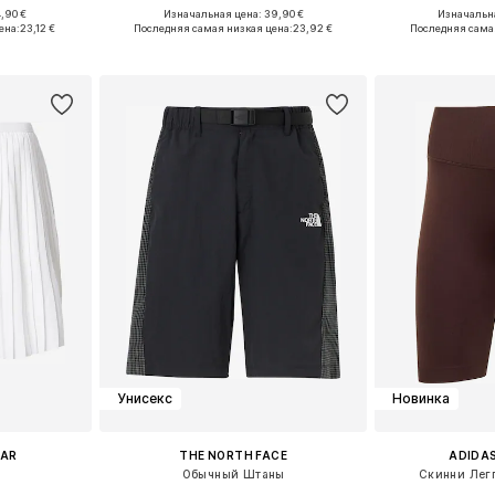
,90 €
Изначальная цена: 39,90 €
Изначальна
, 38, 40, 42
Доступно множество размеров
Доступные разм
ена:
23,12 €
Последняя самая низкая цена:
23,92 €
Последняя сама
рзину
Добавить в корзину
Добавит
Унисекс
Новинка
EAR
THE NORTH FACE
ADIDAS
Обычный Штаны
Скинни Легг