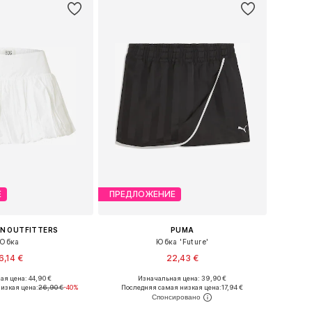
Е
ПРЕДЛОЖЕНИЕ
N OUTFITTERS
PUMA
Юбка
Юбка 'Future'
6,14 €
22,43 €
ая цена: 44,90 €
Изначальная цена: 39,90 €
змеры: 36, 38, 40
Доступные размеры: 36, 38, 40, 42
изкая цена:
26,90 €
-40%
Последняя самая низкая цена:
17,94 €
ь в корзину
Добавить в корзину