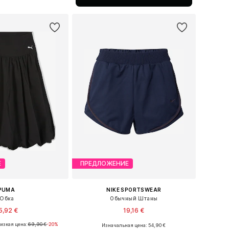
ь в корзину
Е
ПРЕДЛОЖЕНИЕ
PUMA
NIKE SPORTSWEAR
Юбка
Обычный Штаны
5,92 €
19,16 €
изкая цена:
69,90 €
-20%
Изначальная цена: 54,90 €
ы: 34, 36, 38, 40, 42
Доступные размеры: 34, 36, 38, 40, 42