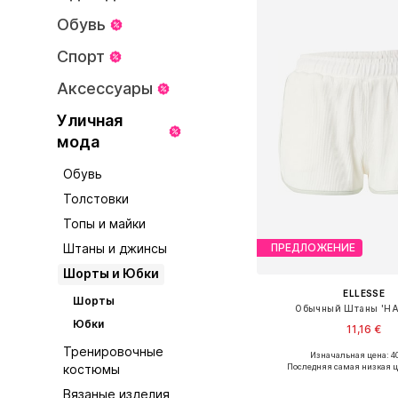
Обувь
Спорт
Аксессуары
Уличная
мода
Обувь
Толстовки
Топы и майки
Штаны и джинсы
ПРЕДЛОЖЕНИЕ
Шорты и Юбки
ELLESSE
Шорты
Обычный Штаны 'HA
Юбки
11,16 €
Тренировочные
Изначальная цена: 40
Доступные размеры: 34, 
Последняя самая низкая ц
костюмы
Добавить в ко
Вязаные изделия