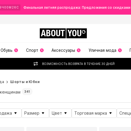
Финальная летняя распродажа: Предложения со скидками
9
Ч
00
М
23
С
ABOUT
YOU
Обувь
Спорт
Аксессуары
Уличная мода
ВОЗМОЖНОСТЬ ВОЗВРАТА В ТЕЧЕНИЕ 30 ДНЕЙ
да
Шорты и Юбки
женщинам
341
одажа
Размер
Цвет
Торговая марка
Спец