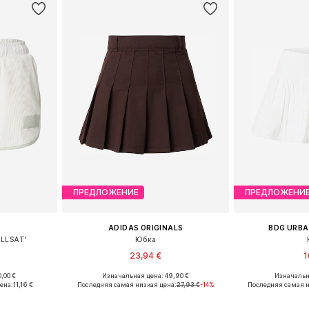
ПРЕДЛОЖЕНИЕ
ПРЕДЛОЖЕНИ
ADIDAS ORIGINALS
BDG URBA
LLSAT'
Юбка
23,94 €
1
,00 €
Изначальная цена: 49,90 €
Изначальн
36, 38, 40
Доступные размеры: 30, 32, 36, 38
Доступные ра
ена:
11,16 €
Последняя самая низкая цена:
27,93 €
-14%
Последняя самая н
рзину
Добавить в корзину
Добавит