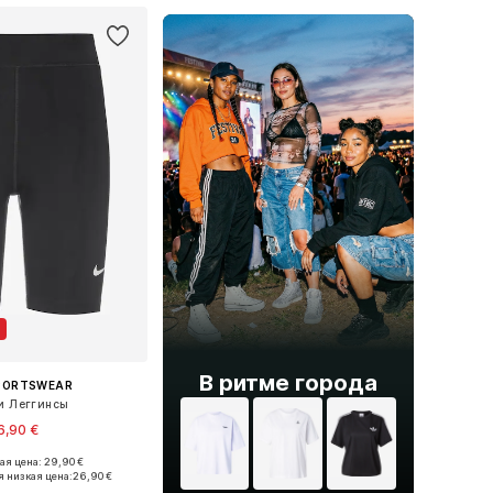
В ритме города
SPORTSWEAR
и Леггинсы
6,90 €
я цена: 29,90 €
еры: XS, S, M, L, XL
 низкая цена:
26,90 €