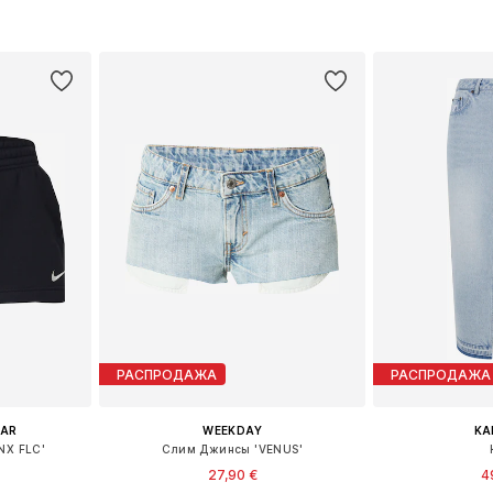
рзину
Добавить в корзину
Добавит
РАСПРОДАЖА
РАСПРОДАЖА
EAR
WEEKDAY
KA
NX FLC'
Слим Джинсы 'VENUS'
27,90 €
4