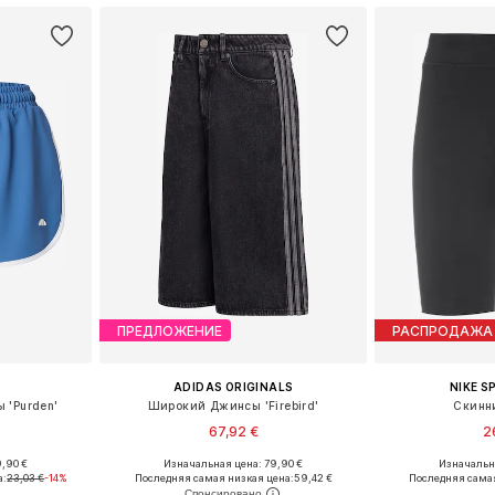
ПРЕДЛОЖЕНИЕ
РАСПРОДАЖА
ADIDAS ORIGINALS
NIKE 
 'Purden'
Широкий Джинсы 'Firebird'
Скинн
67,92 €
2
,90 €
Изначальная цена: 79,90 €
Изначальна
Доступные размеры: 34 x Обычный, 36 x Обычный, 38 x Обычный
Доступно множество размеров
Доступные разм
а:
23,03 €
-14%
Последняя самая низкая цена:
59,42 €
Последняя самая