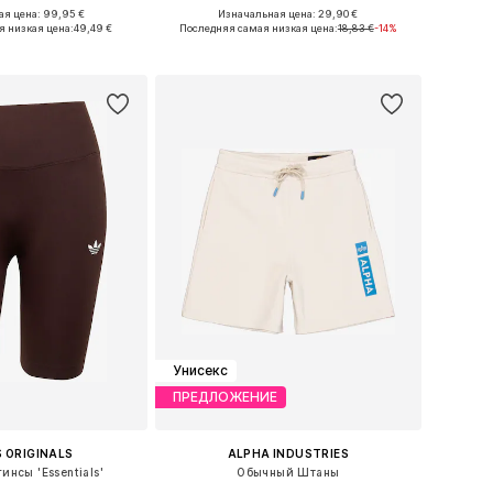
я цена: 99,95 €
Изначальная цена: 29,90 €
еры: 34, 36, 38, 40
Доступные размеры: XS, S, M, XL
я низкая цена:
49,49 €
Последняя самая низкая цена:
18,83 €
-14%
ь в корзину
Добавить в корзину
Унисекс
ПРЕДЛОЖЕНИЕ
 ORIGINALS
ALPHA INDUSTRIES
инсы 'Essentials'
Обычный Штаны