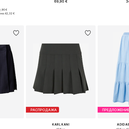
69,90 €
3
,90 €
, 38, 40, 42
Доступные размеры: S, M, L, XL
ена:
42,32 €
рзину
Добавить в корзину
Добавит
РАСПРОДАЖА
ПРЕДЛОЖЕНИ
KARL KANI
ADIDAS