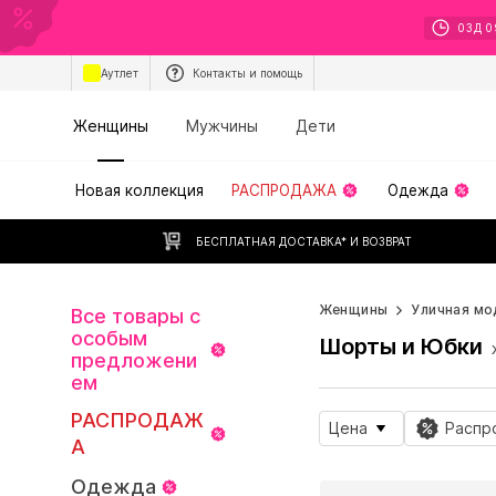
03
Д
0
Аутлет
Контакты и помощь
Женщины
Мужчины
Дети
Новая коллекция
РАСПРОДАЖА
Одежда
БЕСПЛАТНАЯ ДОСТАВКА* И ВОЗВРАТ
Женщины
Уличная мо
Все товары с
особым
Шорты и Юбки
предложени
ем
РАСПРОДАЖ
Цена
Распр
А
Одежда