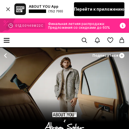
ABOUT YOU App
Перейти к приложению
(152 700)
Финальная летняя распродажа:
01
Д
00
Ч
49
М
22
С
Предложения со скидками до 60%
Подписаться