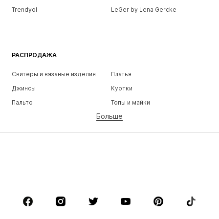
Trendyol
LeGer by Lena Gercke
РАСПРОДАЖА
Свитеры и вязаные изделия
Платья
Джинсы
Куртки
Пальто
Топы и майки
Больше
Штаны
Белье
Юбки
Блузки и туники
Толстовки
Пиджаки
Пляжная одежда
Комбинезоны
Плюс сайз
Одежда для беременных
Обувь
Спорт
Аксессуары
Премиум