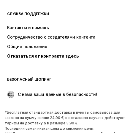
ОДЕЖДА
СЛУЖБА ПОДДЕРЖКИ
НОВИНКИ
Модные тенденции
Платья
Джинсы
Контакты и помощь
Топы и майки
Штаны
Сотрудничество с создателями контента
Куртки
Свитеры и вязаные изделия
Общие положения
Белье
Блузки и туники
Отказаться от контракта здесь
Пальто
Юбки
Пляжная одежда
Толстовки
Пиджаки
Комбинезоны
БЕЗОПАСНЫЙ ШОПИНГ
Плюс сайз
Одежда для беременных
Поводы
ЭКСКЛЮЗИВ
 С нами ваши данные в безопасности!
Апсайклинг
*Бесплатная стандартная доставка в пункты самовывоза для
ОБУВЬ
заказов на сумму свыше 24,90 €; в остальных случаях действуют
тарифы на доставку & в размере 3,90 €.
НОВИНКИ
Модные тенденции
Последняя самая низкая цена до снижения цены.