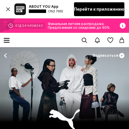
ABOUT YOU App
Перейти к приложению
(152 700)
Финальная летняя распродажа:
01
Д
04
Ч
45
М
02
С
Предложения со скидками до 60%
Подписаться