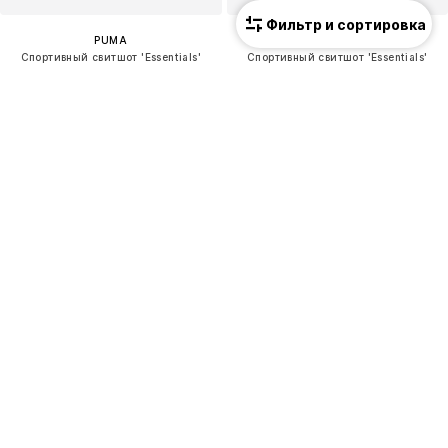
Фильтр и сортировка
PUMA
PUMA
Спортивный свитшот 'Essentials'
Спортивный свитшот 'Essentials'
39,92 €
21,96 €
Изначальная цена: 49,90 €
Изначальная цена: 54,90 €
Последняя самая низкая цена:
39,92 €
Последняя самая низкая цена:
19,31 €
Новинка
ПРЕДЛОЖЕНИЕ
ПРЕДЛОЖЕНИЕ