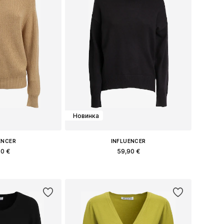
Новинка
ENCER
INFLUENCER
90 €
59,90 €
меры: S, M, L
Доступные размеры: S, M, L
в корзину
Добавить в корзину