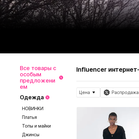
Все товары с
Influencer интернет
особым
предложени
ем
Цена
Распродажа
Одежда
НОВИНКИ
Платья
Топы и майки
Джинсы