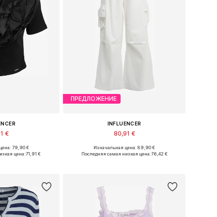
ПРЕДЛОЖЕНИЕ
ENCER
INFLUENCER
1 €
80,91 €
ена: 79,90 €
Изначальная цена: 89,90 €
ры: XS, S, M, L
Доступные размеры: 36, 38, 40, 42
изкая цена:
71,91 €
Последняя самая низкая цена:
76,42 €
в корзину
Добавить в корзину