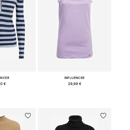
ENCER
INFLUENCER
90 €
29,99 €
меры: S, M, L
Доступные размеры: S, M, L, XL
в корзину
Добавить в корзину