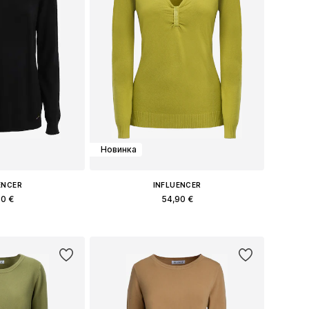
Новинка
ENCER
INFLUENCER
50 €
54,90 €
меры: S, M, L
Доступные размеры: S, M, L
в корзину
Добавить в корзину