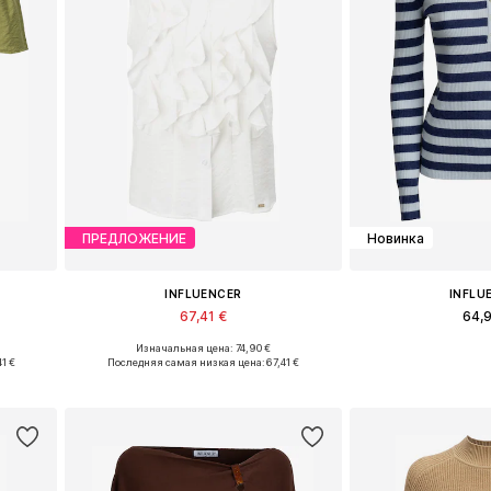
ПРЕДЛОЖЕНИЕ
Новинка
INFLUENCER
INFLU
67,41 €
64,
Изначальная цена: 74,90 €
XL
Доступные размеры: XS, S, M, L
Доступные раз
1 €
Последняя самая низкая цена:
67,41 €
у
Добавить в корзину
Добавить 