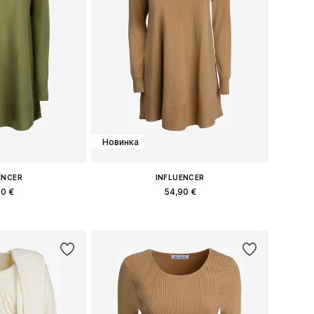
Новинка
ENCER
INFLUENCER
90 €
54,90 €
меры: S, M, L
Доступные размеры: S, M, L
в корзину
Добавить в корзину