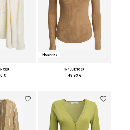
Новинка
ENCER
INFLUENCER
90 €
49,90 €
меры: S, M, L
Доступные размеры: S, M, L
в корзину
Добавить в корзину