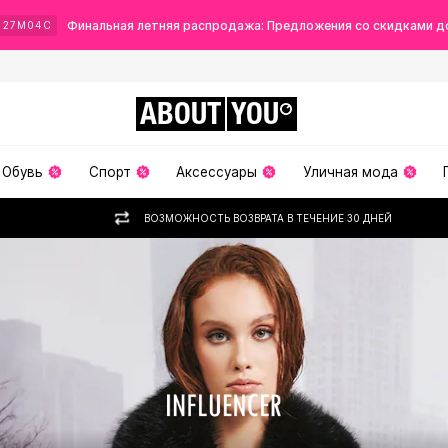
Финальная летняя распродажа: Предложения со скидками д
Ч
27
М
02
С
ABOUT
YOU
Обувь
Спорт
Аксессуары
Уличная мода
ВОЗМОЖНОСТЬ ВОЗВРАТА В ТЕЧЕНИЕ 30 ДНЕЙ