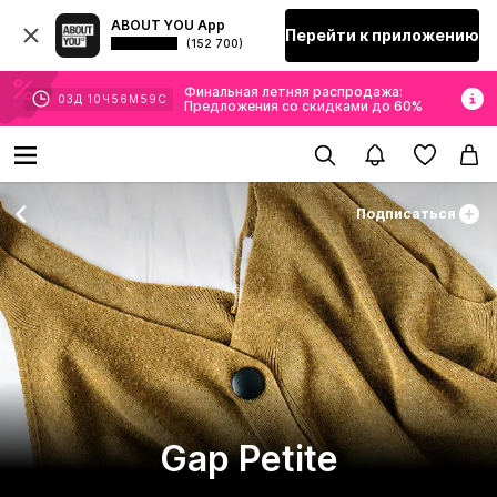
ABOUT YOU App
Перейти к приложению
(152 700)
Финальная летняя распродажа:
03
Д
10
Ч
56
М
57
С
Предложения со скидками до 60%
Подписаться
Gap Petite