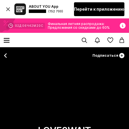
ABOUT YOU App
Перейти к приложению
(152 700)
Финальная летняя распродажа:
02
Д
06
Ч
42
М
18
С
Предложения со скидками до 60%
Подписаться