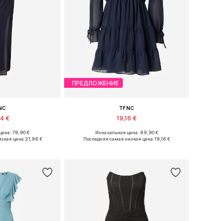
ПРЕДЛОЖЕНИЕ
NC
TFNC
74 €
19,16 €
ена: 79,90 €
Изначальная цена: 69,90 €
: 36, 38, 40, 42
Доступные размеры: 34, 36, 38
изкая цена:
21,96 €
Последняя самая низкая цена:
19,16 €
в корзину
Добавить в корзину