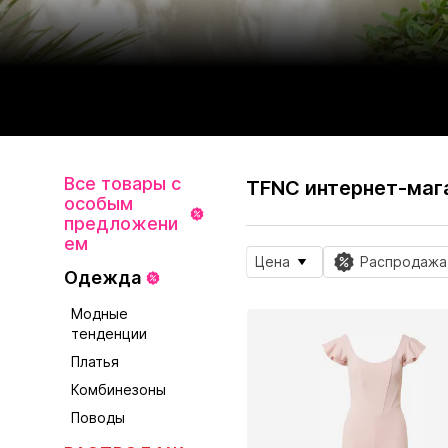
Все товары с
TFNC интернет-маг
особым
предложени
ем
Цена
Распродажа
Одежда
Модные
тенденции
Платья
Комбинезоны
Поводы