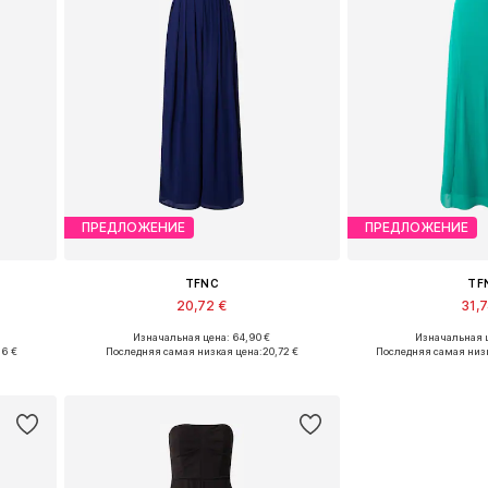
ПРЕДЛОЖЕНИЕ
ПРЕДЛОЖЕНИЕ
TFNC
TF
20,72 €
31,
Изначальная цена: 64,90 €
Изначальная ц
Доступные размеры: XS
Доступные р
96 €
Последняя самая низкая цена:
20,72 €
Последняя самая низ
у
Добавить в корзину
Добавить 