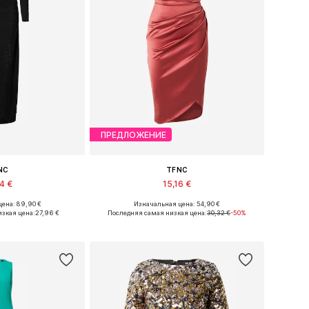
ПРЕДЛОЖЕНИЕ
NC
TFNC
74 €
15,16 €
ена: 89,90 €
Изначальная цена: 54,90 €
меры: 34, 36
Доступные размеры: 34
изкая цена:
27,96 €
Последняя самая низкая цена:
30,32 €
-50%
в корзину
Добавить в корзину