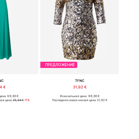
ПРЕДЛОЖЕНИЕ
NC
TFNC
74 €
31,92 €
ена: 89,90 €
Изначальная цена: 99,90 €
азмеры: 34
Доступные размеры: 36
кая цена:
35,94 €
-11%
Последняя самая низкая цена:
31,92 €
в корзину
Добавить в корзину