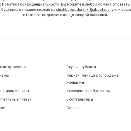
с
Политика конфиденциальности
. Вы можете в любой момент отозвать 
а будущее, отправив письмо на
sluzhbapodderzhki@aboutyou.lv
или восп
отказа от подписки в конце каждой рассылки.
зкие кроссовки
Блузки-рубашки
жамы
Черная Пятница распродаже
Женщины
ортивные штаны
Классические блейзеры
ктейльные платья
Бюстгальтеры
пки
Серьги