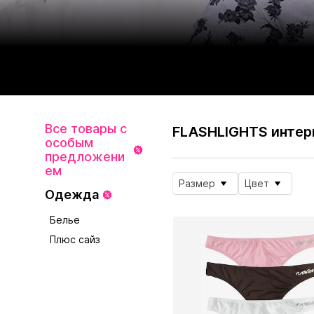
Все товары с
FLASHLIGHTS интер
особым
предложени
ем
Размер
Цвет
Одежда
Белье
Плюс сайз