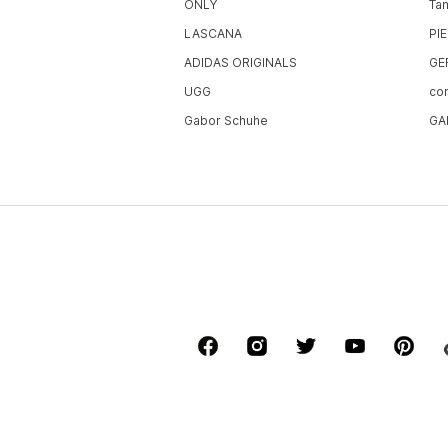
ONLY
Ta
LASCANA
PI
ADIDAS ORIGINALS
GE
UGG
co
Gabor Schuhe
GA