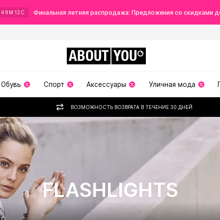
Финальная летняя распродажа: Предложения со скидками д
49
М
11
С
ABOUT
YOU
Обувь
Спорт
Аксессуары
Уличная мода
ВОЗМОЖНОСТЬ ВОЗВРАТА В ТЕЧЕНИЕ 30 ДНЕЙ
FLASHLIGHTS