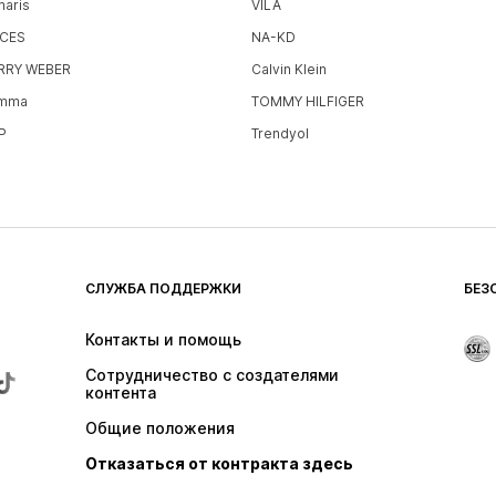
maris
VILA
ECES
NA-KD
RRY WEBER
Calvin Klein
mma
TOMMY HILFIGER
P
Trendyol
СЛУЖБА ПОДДЕРЖКИ
БЕЗ
Контакты и помощь
Сотрудничество с создателями 
контента
Общие положения
Отказаться от контракта здесь