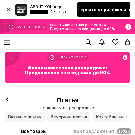
ABOUT YOU App
Перейти к приложению
(152 700)
Финальная летняя распродажа:
02
Д
14
Ч
28
М
07
С
Предложения со скидками до 60%
02
Д
14
Ч
28
М
07
С
Финальная летняя распродажа:
Предложения со скидками до 60%
Платья
женщинам на распродаже
Вязаные платья
Вечерние платья
Коктейльные пла
Все товары
Твои предложения
18926