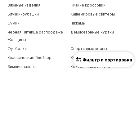
Вязаные изделия
Низкие кроссовки
Блузки-рубашки
Кашемировые свитеры
Сумки
Пижамы
Черная Пятница распродаже
Демисезонные куртки
Женщины
Футболки
Спортивные штаны
Классические блейзеры
Худи
Фильтр и сортировка
Зимние пальто
Коктейльные платья
Бюстгальтеры
Ботинки челси
Босоножки с ремешком
Кепки
Серьги
Кожаные ремни
ЖЕНСКИЕ БРЕНДЫ
ONLY
Tamaris
VILA
MANGO
LASCANA
PIECES