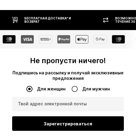
АВКА* И
ВОЗМОЖНОСТЬ ВОЗВРАТА В
ТЕЧЕНИЕ 30 ДНЕЙ
Не пропусти ничего!
Подпишись на рассылку и получай эксклюзивные
предложения
Для женщин
Для мужчин
Твой адрес электронной почты
Зарегистрироваться