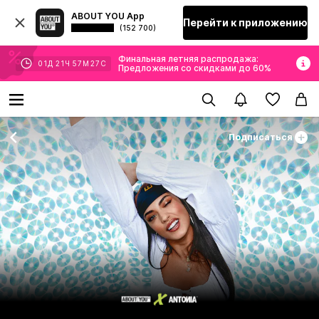
ABOUT YOU App
Перейти к приложению
(152 700)
Финальная летняя распродажа:
01
Д
21
Ч
57
М
26
С
Предложения со скидками до 60%
Подписаться