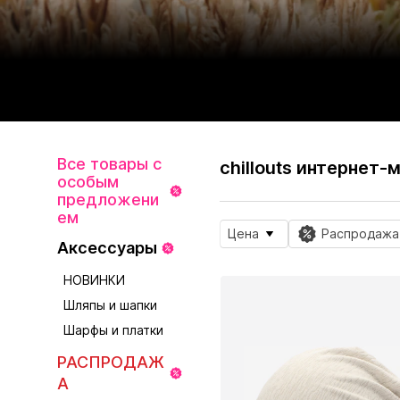
Все товары с
chillouts интернет-
особым
предложени
ем
Цена
Распродажа
Аксессуары
НОВИНКИ
Шляпы и шапки
Шарфы и платки
РАСПРОДАЖ
А