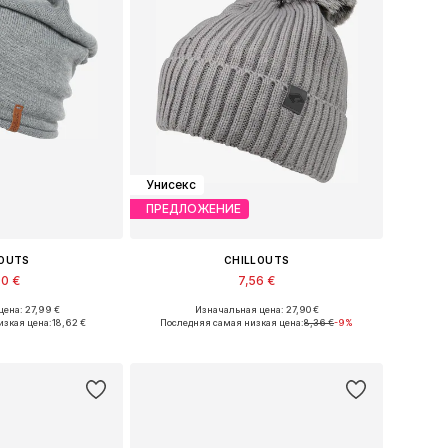
Унисекс
ПРЕДЛОЖЕНИЕ
LOUTS
CHILLOUTS
90 €
7,56 €
ена: 27,99 €
Изначальная цена: 27,90 €
еры: One Size
Доступные размеры: 55-60
изкая цена:
18,62 €
Последняя самая низкая цена:
8,36 €
-9%
в корзину
Добавить в корзину