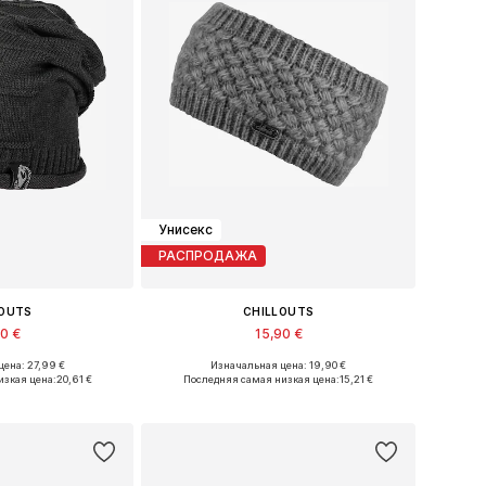
Унисекс
РАСПРОДАЖА
LOUTS
CHILLOUTS
90 €
15,90 €
ена: 27,99 €
Изначальная цена: 19,90 €
еры: One Size
Доступные размеры: One Size
изкая цена:
20,61 €
Последняя самая низкая цена:
15,21 €
в корзину
Добавить в корзину