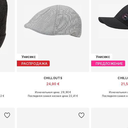
Унисекс
Унисекс
РАСПРОДАЖА
ПРЕДЛОЖЕНИЕ
CHILLOUTS
CHIL
24,90 €
21,
Изначальная цена: 29,90 €
Изначальная ц
Доступные размеры: 55-60
Доступные ра
92 €
Последняя самая низкая цена:
22,41 €
Последняя самая н
у
Добавить в корзину
Добавить 