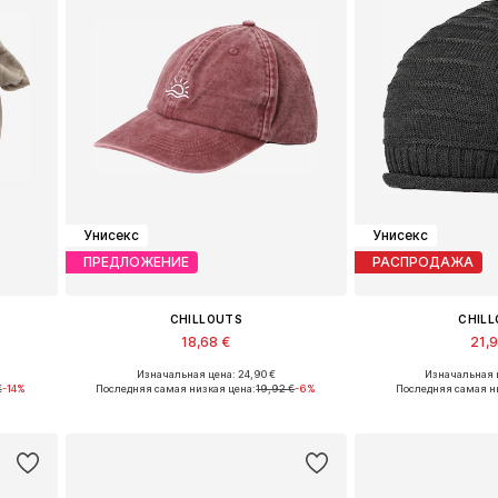
Унисекс
Унисекс
ПРЕДЛОЖЕНИЕ
РАСПРОДАЖА
CHILLOUTS
CHIL
18,68 €
21,
Изначальная цена: 24,90 €
Изначальная ц
Доступные размеры: 55-60
Доступные разм
€
-14%
Последняя самая низкая цена:
19,92 €
-6%
Последняя самая н
у
Добавить в корзину
Добавить 