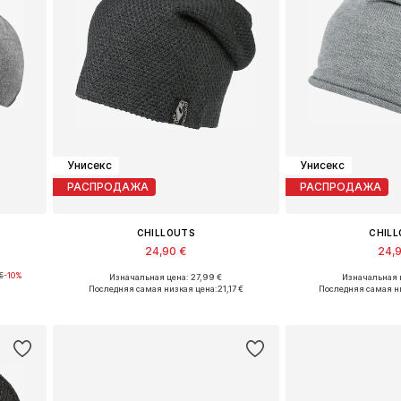
Унисекс
Унисекс
РАСПРОДАЖА
РАСПРОДАЖА
CHILLOUTS
CHIL
24,90 €
24,
€
-10%
Изначальная цена: 27,99 €
Изначальная ц
-61
Доступные размеры: One Size
Доступные разм
Последняя самая низкая цена:
21,17 €
Последняя самая н
у
Добавить в корзину
Добавить 