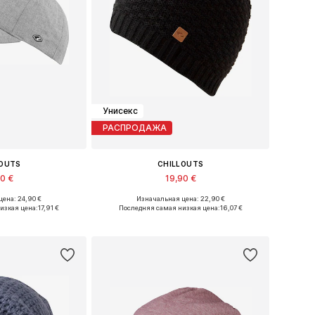
Унисекс
РАСПРОДАЖА
LOUTS
CHILLOUTS
90 €
19,90 €
ена: 24,90 €
Изначальная цена: 22,90 €
змеры: 55-60
Доступные размеры: One Size
изкая цена:
17,91 €
Последняя самая низкая цена:
16,07 €
в корзину
Добавить в корзину