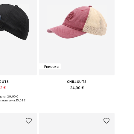
Унисекс
LOUTS
CHILLOUTS
52 €
24,90 €
ена: 29,90 €
змеры: 55-60
Доступные размеры: 55-60
изкая цена:
15,54 €
в корзину
Добавить в корзину