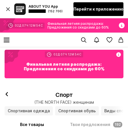
ABOUT YOU App
Перейти к приложению
(152 700)
Финальная летняя распродажа:
02
Д
07
Ч
12
М
52
С
Предложения со скидками до 60%
02
Д
07
Ч
12
М
52
С
Финальная летняя распродажа:
Предложения со скидками до 60%
Подписаться
Спорт
(THE NORTH FACE) женщинам
Спортивная одежда
Спортивная обувь
Виды спор
Все товары
Твои предложения
192