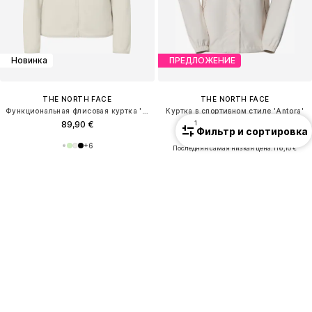
Новинка
ПРЕДЛОЖЕНИЕ
THE NORTH FACE
THE NORTH FACE
Функциональная флисовая куртка 'GLACIER'
Куртка в спортивном стиле 'Antora'
89,90 €
116,10 €
1
Фильтр и сортировка
Изначальная цена: 129,00 €
+
6
Последняя самая низкая цена:
116,10 €
+
1
НАЙДИ ПОДХОДЯЩИЙ ВАРИАНТ
Руководство по категории Спорт