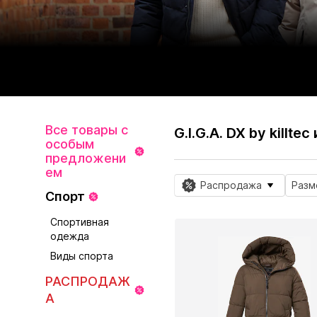
Все товары с
G.I.G.A. DX by killt
особым
предложени
ем
Распродажа
Разм
Спорт
Спортивная
одежда
Виды спорта
РАСПРОДАЖ
А