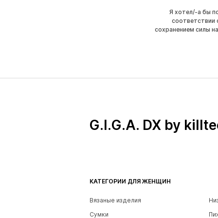
Я хотел/-а бы 
соответствии 
сохранением силы н
G.I.G.A. DX by killt
КАТЕГОРИИ ДЛЯ ЖЕНЩИН
Вязаные изделия
Ни
Сумки
Пи