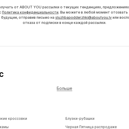
получать от ABOUT YOU рассылки о текущих тенденциях, предложениях
с
Политика конфиденциальности
. Вы можете в любой момент отозвать 
а будущее, отправив письмо на
sluzhbapodderzhki@aboutyou.lv
или восп
отказа от подписки в конце каждой рассылки.
ec
Больше
зкие кроссовки
Блузки-рубашки
жамы
Черная Пятница распродаже