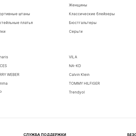
Женщины
ортивные штаны
Классические блейзеры
ктейльные платья
Бюстгальтеры
пки
Серьги
maris
VILA
ECES
NA-KD
RRY WEBER
Calvin Klein
mma
TOMMY HILFIGER
P
Trendyol
СЛУЖБА ПОДДЕРЖКИ
БЕЗ