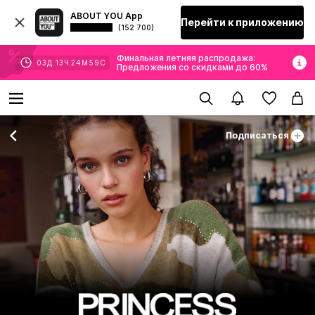
ABOUT YOU App
Перейти к приложению
(152 700)
Финальная летняя распродажа:
03
Д
13
Ч
24
М
57
С
Предложения со скидками до 60%
Подписаться