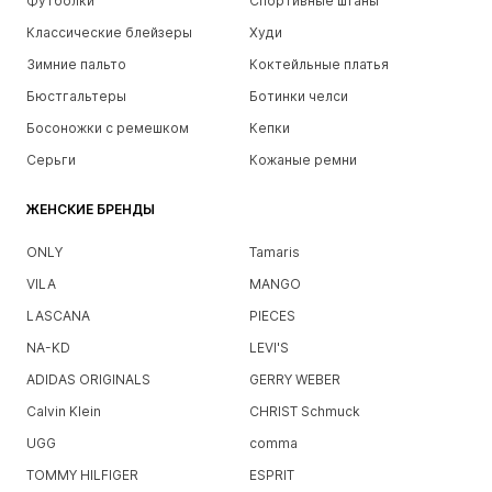
Футболки
Спортивные штаны
Классические блейзеры
Худи
Зимние пальто
Коктейльные платья
Бюстгальтеры
Ботинки челси
Босоножки с ремешком
Кепки
Серьги
Кожаные ремни
ЖЕНСКИЕ БРЕНДЫ
ONLY
Tamaris
VILA
MANGO
LASCANA
PIECES
NA-KD
LEVI'S
ADIDAS ORIGINALS
GERRY WEBER
Calvin Klein
CHRIST Schmuck
UGG
comma
TOMMY HILFIGER
ESPRIT