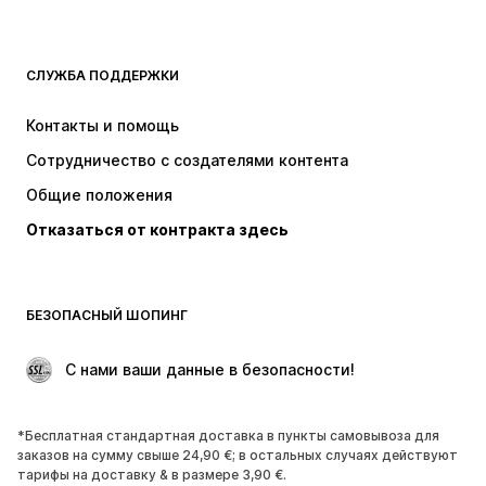
ОДЕЖДА
СЛУЖБА ПОДДЕРЖКИ
НОВИНКИ
Модные тенденции
Платья
Джинсы
Контакты и помощь
Топы и майки
Штаны
Сотрудничество с создателями контента
Куртки
Свитеры и вязаные изделия
Общие положения
Белье
Блузки и туники
Отказаться от контракта здесь
Пальто
Юбки
Пляжная одежда
Толстовки
Пиджаки
Комбинезоны
БЕЗОПАСНЫЙ ШОПИНГ
Плюс сайз
Одежда для беременных
Поводы
ЭКСКЛЮЗИВ
 С нами ваши данные в безопасности!
Апсайклинг
*Бесплатная стандартная доставка в пункты самовывоза для
ОБУВЬ
заказов на сумму свыше 24,90 €; в остальных случаях действуют
тарифы на доставку & в размере 3,90 €.
НОВИНКИ
Модные тенденции