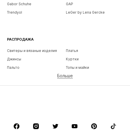
Gabor Schuhe
GAP
Trendyol
LeGer by Lena Gercke
РАСПРОДАЖА
Свитеры и вязаные изделия
Платья
Джинсы
Куртки
Пальто
Топы и майки
Больше
Штаны
Белье
Юбки
Блузки и туники
Толстовки
Пиджаки
Пляжная одежда
Комбинезоны
Плюс сайз
Одежда для беременных
Обувь
Спорт
Аксессуары
Премиум