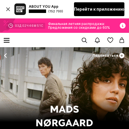
ABOUT YOU App
Перейти к приложению
(152 700)
Финальная летняя распродажа:
03
Д
02
Ч
46
М
50
С
Предложения со скидками до 60%
Подписаться