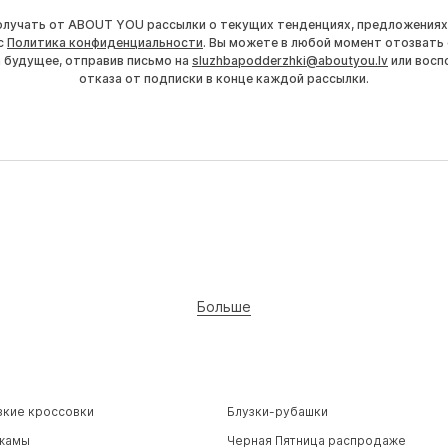
получать от ABOUT YOU рассылки о текущих тенденциях, предложениях
с
Политика конфиденциальности
. Вы можете в любой момент отозвать 
а будущее, отправив письмо на
sluzhbapodderzhki@aboutyou.lv
или восп
отказа от подписки в конце каждой рассылки.
Больше
зкие кроссовки
Блузки-рубашки
жамы
Черная Пятница распродаже