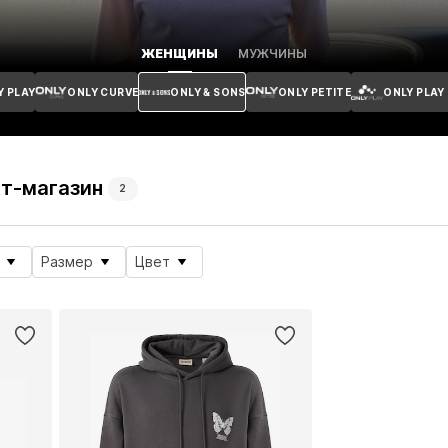
ЖЕНЩИНЫ
МУЖЧИНЫ
Y PLAY
ONLY CURVE
ONLY & SONS
ONLY PETITE
ONLY PLAY
ет-магазин
2
Размер
Цвет