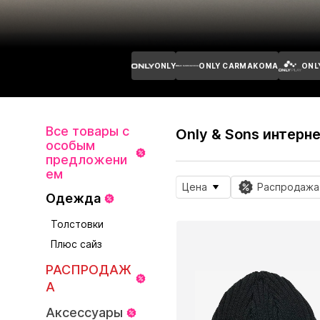
ONLY
ONLY CARMAKOMA
ONL
Все товары с
Only & Sons интерн
особым
предложени
ем
Цена
Распродажа
Одежда
Толстовки
Плюс сайз
РАСПРОДАЖ
А
Аксессуары