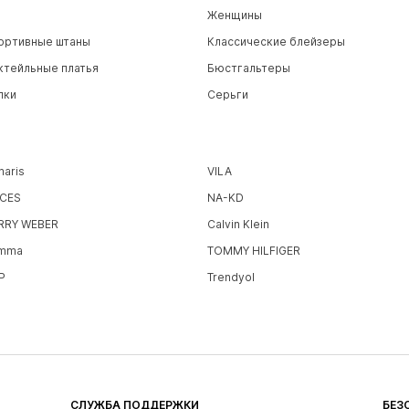
Женщины
ортивные штаны
Классические блейзеры
ктейльные платья
Бюстгальтеры
пки
Серьги
maris
VILA
ECES
NA-KD
RRY WEBER
Calvin Klein
mma
TOMMY HILFIGER
P
Trendyol
СЛУЖБА ПОДДЕРЖКИ
БЕЗ