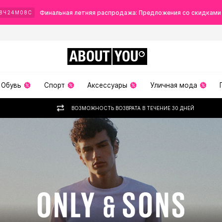
Финальная летняя распродажа: Предложения со скидками
8
Ч
24
М
07
С
ABOUT
YOU
Обувь
Спорт
Аксессуары
Уличная мода
ВОЗМОЖНОСТЬ ВОЗВРАТА В ТЕЧЕНИЕ 30 ДНЕЙ