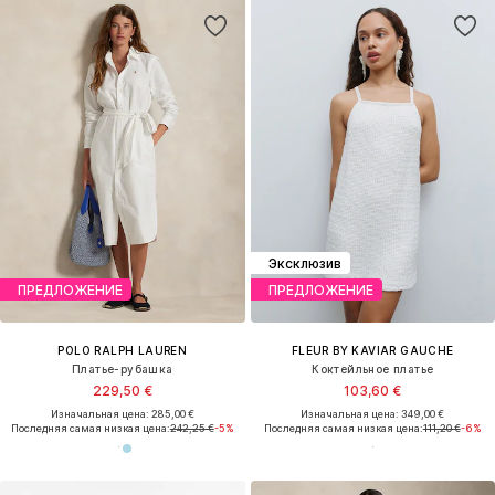
Эксклюзив
ПРЕДЛОЖЕНИЕ
ПРЕДЛОЖЕНИЕ
POLO RALPH LAUREN
FLEUR BY KAVIAR GAUCHE
Платье-рубашка
Коктейльное платье
229,50 €
103,60 €
Изначальная цена: 285,00 €
Изначальная цена: 349,00 €
Последняя самая низкая цена:
242,25 €
-5%
Последняя самая низкая цена:
111,20 €
-6%