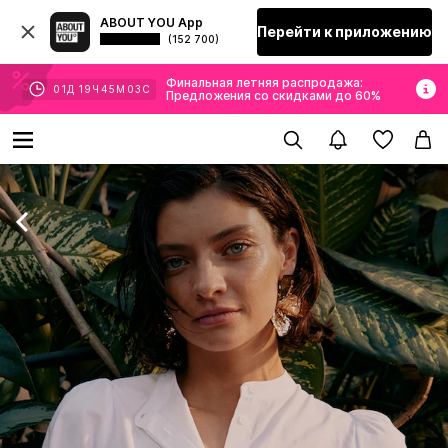
ABOUT YOU App
Перейти к приложению
(152 700)
Финальная летняя распродажа:
01
Д
19
Ч
45
М
01
С
Предложения со скидками до 60%