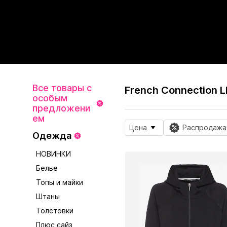
Все товары с
French Connection 
особым
предложени
ем
Цена
Распродажа
Одежда
НОВИНКИ
Белье
Топы и майки
Штаны
Толстовки
Плюс сайз