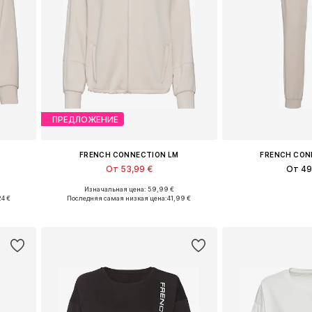
ПРЕДЛОЖЕНИЕ
FRENCH CONNECTION LM
FRENCH CON
От 53,99 €
От 49
Изначальная цена: 59,99 €
Доступные размеры: XS-S Размеры на средний рост, M Размеры на средний рост, L Размеры на средний рост
Доступно множество размеров
24 €
Последняя самая низкая цена:
41,99 €
у
Добавить в корзину
Добавить 