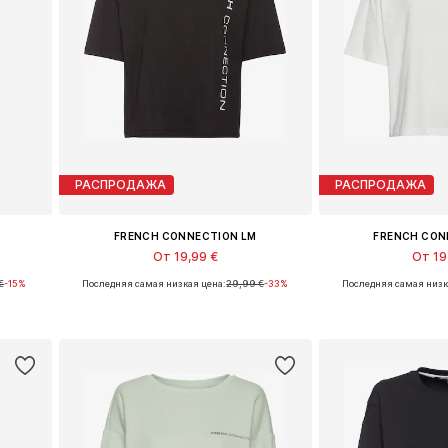
РАСПРОДАЖА
РАСПРОДАЖА
FRENCH CONNECTION LM
FRENCH CON
От 19,99 €
От 19
€
-15%
Последняя самая низкая цена:
29,99 €
-33%
Последняя самая низк
-46
Доступные размеры: XS-S, M, L
Доступные размеры
у
Добавить в корзину
Добавить 