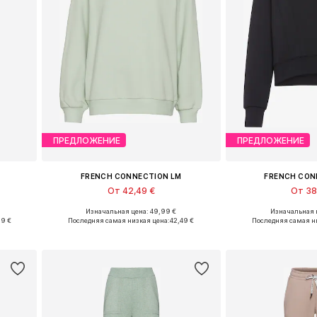
ПРЕДЛОЖЕНИЕ
ПРЕДЛОЖЕНИЕ
FRENCH CONNECTION LM
FRENCH CON
От 42,49 €
От 38
Изначальная цена: 49,99 €
Изначальная ц
в
Доступные размеры: XS-S, M, XL
Доступно множе
99 €
Последняя самая низкая цена:
42,49 €
Последняя самая н
у
Добавить в корзину
Добавить 