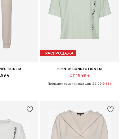
РАСПРОДАЖА
NECTION LM
FRENCH CONNECTION LM
,99 €
От 19,99 €
Последняя самая низкая цена:
29,99 €
-33%
Доступные размеры: S-M, L-XL, XXL-XXXL, 4XL-5XL
Доступные размеры: XS, XS-S, M
в корзину
Добавить в корзину