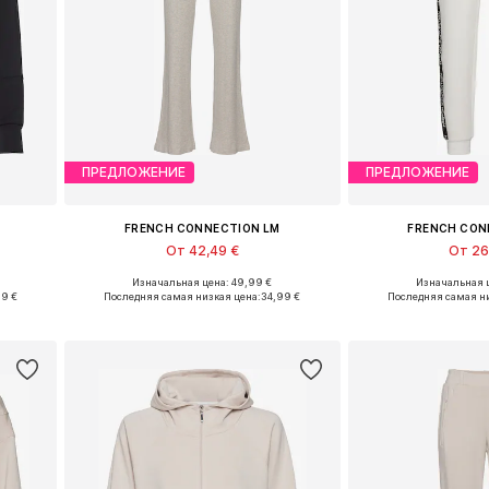
ПРЕДЛОЖЕНИЕ
ПРЕДЛОЖЕНИЕ
FRENCH CONNECTION LM
FRENCH CON
От 42,49 €
От 26
Изначальная цена: 49,99 €
Изначальная ц
Доступные размеры: XXS-XS, S-M, L-XL, XXL-XXXL
Доступные размеры: 36-38, 40-42, 44-46, 48-50
99 €
Последняя самая низкая цена:
34,99 €
Последняя самая ни
у
Добавить в корзину
Добавить 