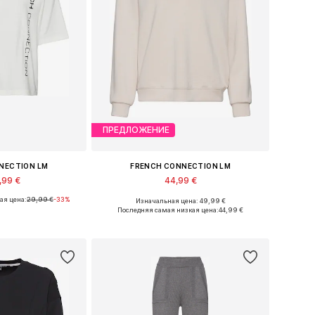
ПРЕДЛОЖЕНИЕ
NECTION LM
FRENCH CONNECTION LM
,99 €
44,99 €
ая цена:
29,99 €
-33%
Изначальная цена: 49,99 €
: XS, XS-S, M, L
Доступные размеры: XS, M
Последняя самая низкая цена:
44,99 €
в корзину
Добавить в корзину