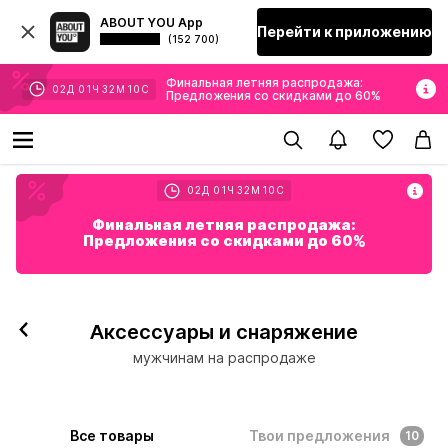
ABOUT YOU App
Перейти к приложению
(152 700)
Финальная летняя распродажа:
02
Д
01
Ч
32
М
09
С
Предложения со скидками до 60%
02
Д
01
Ч
32
М
09
С
Финальная летняя распродажа:
Предложения со скидками до 60%
Аксессуары и снаряжение
мужчинам на распродаже
Все товары
Твои предложения
10