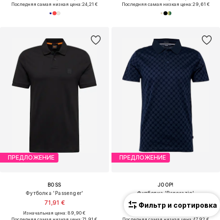
Последняя самая низкая цена:
24,21 €
Последняя самая низкая цена:
29,61 €
ПРЕДЛОЖЕНИЕ
ПРЕДЛОЖЕНИЕ
BOSS
JOOP!
Футболка 'Passenger'
Футболка 'Pancrazio'
71,91 €
67,41 €
Фильтр и сортировка
Изначальная цена: 89,90 €
Изначальная цена: 99,90 €
Последняя самая низкая цена:
71,91 €
Последняя самая низкая цена:
47,92 €