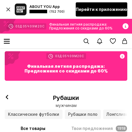
ABOUT YOU App
Перейти к приложению
(152 700)
Финальная летняя распродажа:
03
Д
05
Ч
09
М
19
С
Предложения со скидками до 60%
03
Д
05
Ч
09
М
19
С
Финальная летняя распродажа:
Предложения со скидками до 60%
Рубашки
мужчинам
Классические футболки
Рубашки поло
Лонгсливы
Все товары
Твои предложения
1918