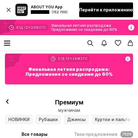
ABOUT YOU App
Перейти к приложению
(152 700)
Финальная летняя распродажа:
01
Д
12
Ч
26
М
24
С
Предложения со скидками до 60%
01
Д
12
Ч
26
М
24
С
Финальная летняя распродажа:
Предложения со скидками до 60%
Премиум
мужчинам
НОВИНКИ
Рубашки
Джинсы
Куртки и пальто
Все товары
Твои предложения
7529