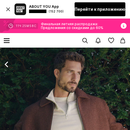
ABOUT YOU App
Перейти к приложению
(152 700)
Финальная летняя распродажа:
11
Ч
25
М
55
С
Предложения со скидками до 60%