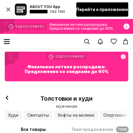
ABOUT YOU App
Перейти к приложению
(152 700)
Финальная летняя распродажа:
03
Д
03
Ч
25
М
45
С
Предложения со скидками до 60%
03
Д
03
Ч
25
М
45
С
Финальная летняя распродажа:
Предложения со скидками до 60%
Толстовки и худи
мужчинам
Худи
Свитшоты
Кофты на молнии
Спортивные 
Все товары
Твои предложения
7946