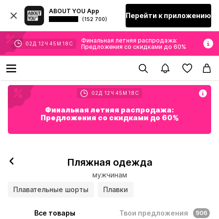
ABOUT YOU App
Перейти к приложению
(152 700)
Финальная летняя распродажа:
02
Д
12
Ч
45
М
15
С
Предложения со скидками до 60%
02
Д
12
Ч
45
М
15
С
Финальная летняя распродажа:
Предложения со скидками до 60%
Пляжная одежда
мужчинам
Плавательные шорты
Плавки
Все товары
Твои предложения
906