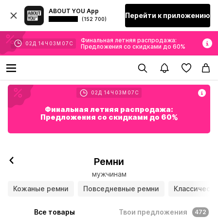
ABOUT YOU App
Перейти к приложению
(152 700)
Финальная летняя распродажа:
02
Д
14
Ч
03
М
05
С
Предложения со скидками до 60%
02
Д
14
Ч
03
М
05
С
Финальная летняя распродажа:
Предложения со скидками до 60%
Ремни
мужчинам
Кожаные ремни
Повседневные ремни
Классическ
Все товары
Твои предложения
472