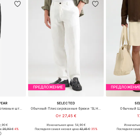
ПРЕДЛОЖЕНИЕ
ПРЕДЛОЖЕНИ
WEAR
SELECTED
SE
Конический (Tapered) Спортивные штаны
Обычный Плиссированные брюки 'SLHLEROY'
Обычный Шт
От 27,45 €
1
,90 €
Изначальная цена: 54,90 €
Изначальна
 S, M, XL
Доступные размеры: 50-52, 52-54
Доступно мн
а:
20,93 €
-4%
Последняя самая низкая цена:
42,45 €
-35%
Последняя сама
рзину
Добавить в корзину
Добавит