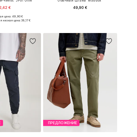
-чинос 'JPSTOllie'
Обычный Штаны 'Maddox'
2,42 €
49,90 €
+
3
я цена: 49,90 €
ожество размеров
Доступно множество размеров
я низкая цена:
38,17 €
ь в корзину
Добавить в корзину
Е
ПРЕДЛОЖЕНИЕ