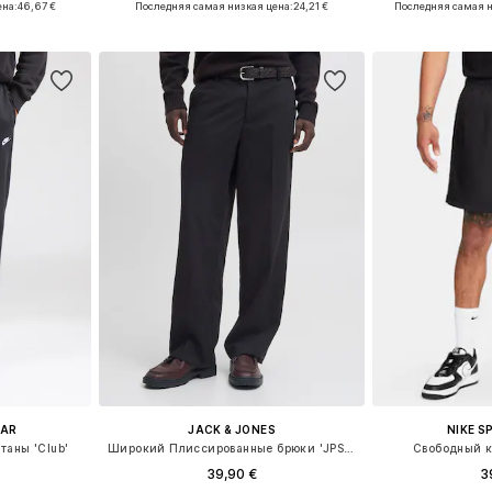
ена:
46,67 €
Последняя самая низкая цена:
24,21 €
Последняя самая н
рзину
Добавить в корзину
Добавит
EAR
JACK & JONES
NIKE 
таны 'Club'
Широкий Плиссированные брюки 'JPSTBill'
Свободный к
39,90 €
3