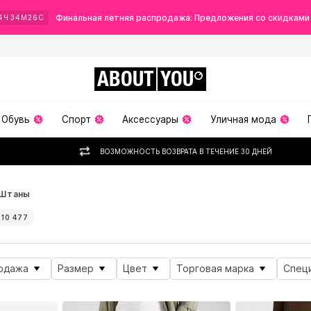
Финальная летняя распродажа: Предложения со скидками
4
Ч
34
М
25
С
ABOUT
YOU
Обувь
Спорт
Аксессуары
Уличная мода
ВОЗМОЖНОСТЬ ВОЗВРАТА В ТЕЧЕНИЕ 30 ДНЕЙ
Штаны
10 477
одажа
Размер
Цвет
Торговая марка
Спец