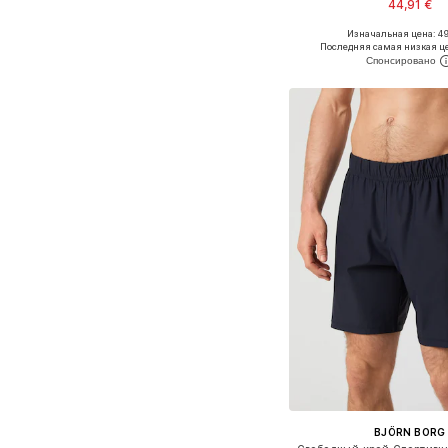
44,91 €
+
3
Изначальная цена: 49
Доступно множество 
Последняя самая низкая ц
Добавить в ко
BJÖRN BORG