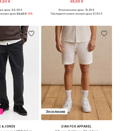
4,94 €
48,69 €
я цена: 89,90 €
Изначальная цена: 74,90 €
ожество размеров
Доступные размеры: M, L, XL, XXL
низкая цена:
52,43 €
-14%
Последняя самая низкая цена:
47,92 €
ь в корзину
Добавить в корзину
Е
Эксклюзив
 & JONES
DAN FOX APPAREL