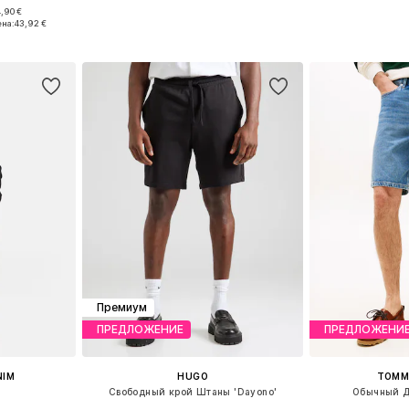
,90 €
размеров
Доступно множество размеров
Доступно мн
ена:
43,92 €
рзину
Добавить в корзину
Добавит
Премиум
ПРЕДЛОЖЕНИЕ
ПРЕДЛОЖЕНИ
NIM
HUGO
TOMMY
Свободный крой Штаны 'Dayono'
Обычный Д