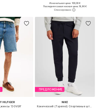
Изначальная цена: 100,00 €
ожество размеров
Доступно множество размеров
Последняя самая низкая цена:
74,90 €
ь в корзину
Добавить в корзину
Е
ПРЕДЛОЖЕНИЕ
 HILFIGER
NIKE
жинсы 'DOVER'
Конический (Tapered) Спортивные штаны 'Primary'