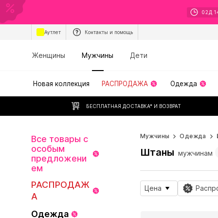
02
Д
1
Аутлет
Контакты и помощь
Женщины
Мужчины
Дети
Новая коллекция
РАСПРОДАЖА
Одежда
БЕСПЛАТНАЯ ДОСТАВКА* И ВОЗВРАТ
Мужчины
Одежда
Все товары с
особым
Штаны
мужчинам
предложени
ем
РАСПРОДАЖ
Цена
Распр
А
Одежда