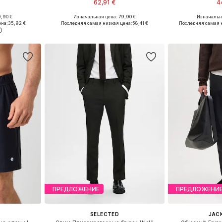
62,91 €
4
,90 €
Изначальная цена: 79,90 €
Изначальна
размеров
Доступно множество размеров
Доступно мн
ена:
35,92 €
Последняя самая низкая цена:
58,41 €
Последняя самая 
рзину
Добавить в корзину
Добавит
ПРЕДЛОЖЕНИЕ
ПРЕДЛОЖЕНИ
SELECTED
JACK