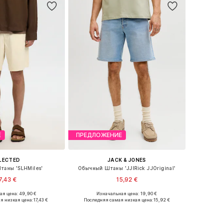
Е
ПРЕДЛОЖЕНИЕ
LECTED
JACK & JONES
аны 'SLHMiles'
Обычный Штаны 'JJIRick JJOriginal'
7,43 €
15,92 €
+
2
я цена: 49,90 €
Изначальная цена: 19,90 €
ожество размеров
Доступно множество размеров
я низкая цена:
17,43 €
Последняя самая низкая цена:
15,92 €
ь в корзину
Добавить в корзину