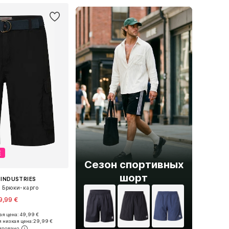
Е
Сезон спортивных
шорт
 INDUSTRIES
 Брюки-карго
9,99 €
+
2
я цена: 49,99 €
ожество размеров
 низкая цена:
29,99 €