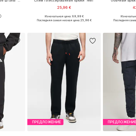
Свободный крой Спортивные штаны 'ACE SPORTS 8'
Слим Плиссированные брюки 'Neli'
Обычный Брюки
25,96 €
4
+
7
Изначальная цена: 89,99 €
Изначальна
M, L, XL
Доступные размеры: 56
Доступно мн
Последняя самая низкая цена:
25,96 €
Последняя сама
рзину
Добавить в корзину
Добавит
ПРЕДЛОЖЕНИЕ
ПРЕДЛОЖЕНИ