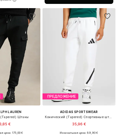
ь в корзину
Е
ПРЕДЛОЖЕНИЕ
ALPH LAUREN
ADIDAS SPORTSWEAR
(Tapered) Штаны
Конический (Tapered) Спортивные штаны 'Z.N.E.'
3,85 €
35,96 €
+
3
я цена: 175,00 €
Изначальная цена: 89,90 €
: 29-30, 31-32, 33, 34
Доступные размеры: XS x Обычный, S x Обычный, M x Обычный, L x Обычный, XL x Обычный