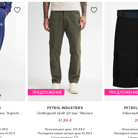
ПРЕДЛОЖЕНИЕ
ПРЕДЛОЖЕНИ
S
PETROL INDUSTRIES
PETROL
Конический (Tapered) Штаны 'Signature Logo Cuffed'
Свободный крой Штаны 'Wausau'
Обычный
41,99 €
2
9,90 €
Изначальная цена: 69,99 €
Изначальна
размеров
Доступно множество размеров
Доступно мн
ена:
47,92 €
Последняя самая низкая цена:
41,99 €
Последняя самая