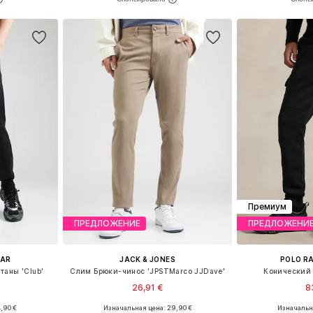
рзину
Добавить в корзину
Добавит
Премиум
ПРЕДЛОЖЕНИЕ
ПРЕДЛОЖЕНИ
EAR
JACK & JONES
POLO R
таны 'Club'
Слим Брюки-чинос 'JPSTMarco JJDave'
Конический 
26,91 €
8
,90 €
Изначальная цена: 29,90 €
Изначальна
размеров
Доступно множество размеров
Доступные размеры