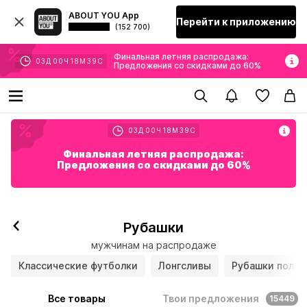
ABOUT YOU App
Перейти к приложению
(152 700)
Финальная летняя распродажа:
03
Д
00
Ч
18
М
37
С
Предложения со скидками до 60%
03
Д
00
Ч
18
М
37
С
Финальная летняя распродажа:
Предложения со скидками до 60%
Рубашки
мужчинам на распродаже
Классические футболки
Лонгсливы
Рубашки поло
Все товары
Твои предложения
15449