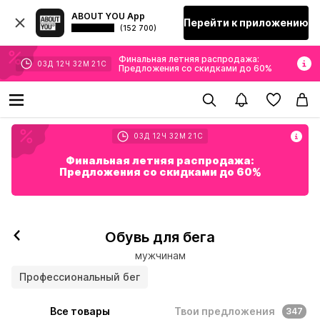
ABOUT YOU App
Перейти к приложению
(152 700)
Финальная летняя распродажа:
03
Д
12
Ч
32
М
19
С
Предложения со скидками до 60%
03
Д
12
Ч
32
М
19
С
Финальная летняя распродажа:
Предложения со скидками до 60%
Обувь для бега
мужчинам
Профессиональный бег
Все товары
Твои предложения
347