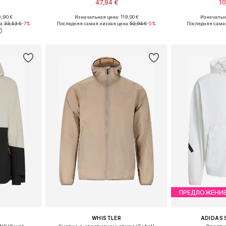
47,94 €
10
,90 €
Изначальная цена: 119,00 €
Изначальна
 S, M, L
Доступные размеры: XS, S, M, L
Доступные разм
а:
33,53 €
-7%
Последняя самая низкая цена:
50,94 €
-5%
Последняя самая
рзину
Добавить в корзину
Добавит
ПРЕДЛОЖЕНИ
WHISTLER
ADIDAS