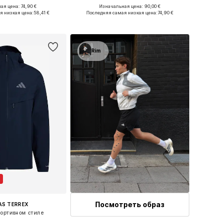
ая цена: 74,90 €
Изначальная цена: 90,00 €
змеры: S, M, L, XL
Доступные размеры: S, M, L, XXL
я низкая цена:
58,41 €
Последняя самая низкая цена:
74,90 €
ь в корзину
Добавить в корзину
Rim
Посмотреть образ
AS TERREX
портивном стиле