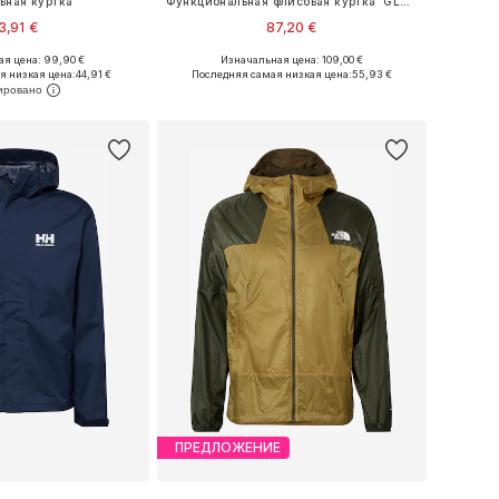
вная куртка
Функциональная флисовая куртка 'GLACIER'
3,91 €
87,20 €
я цена: 99,90 €
Изначальная цена: 109,00 €
Доступные размеры: XS Размеры на средний рост, S Размеры на средний рост, M Размеры на средний рост, L Размеры на средний рост, XL Размеры на средний рост
Доступные размеры: S, M
я низкая цена:
44,91 €
Последняя самая низкая цена:
55,93 €
ь в корзину
Добавить в корзину
ПРЕДЛОЖЕНИЕ