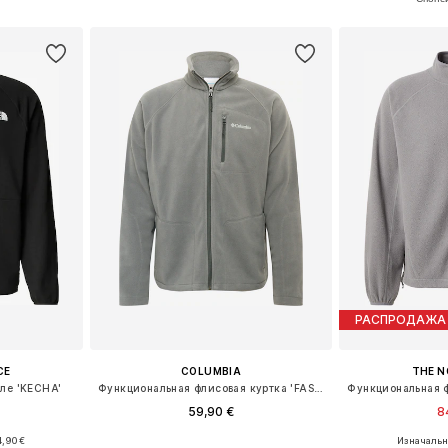
рзину
Добавить в корзину
Добавит
РАСПРОДАЖА
CE
COLUMBIA
THE N
иле 'KECHA'
Функциональная флисовая куртка 'FAST TREK II'
59,90 €
8
+
3
,90 €
Изначальна
M, L, XL
Доступные размеры: S, M, L, XL
Доступные ра