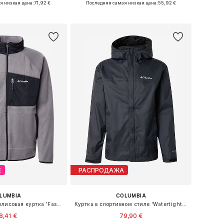
я низкая цена:
71,92 €
Последняя самая низкая цена:
55,92 €
ь в корзину
Добавить в корзину
Е
РАСПРОДАЖА
LUMBIA
COLUMBIA
Функциональная флисовая куртка 'Fast Trek'
Куртка в спортивном стиле 'Watertight II'
8,41 €
79,90 €