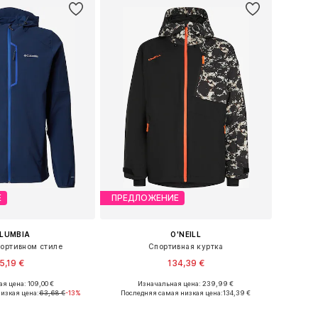
Е
ПРЕДЛОЖЕНИЕ
LUMBIA
O'NEILL
портивном стиле
Спортивная куртка
5,19 €
134,39 €
я цена: 109,00 €
Изначальная цена: 239,99 €
размеры: S, M, L
Доступные размеры: S, M, L, XXL
изкая цена:
63,68 €
-13%
Последняя самая низкая цена:
134,39 €
ь в корзину
Добавить в корзину