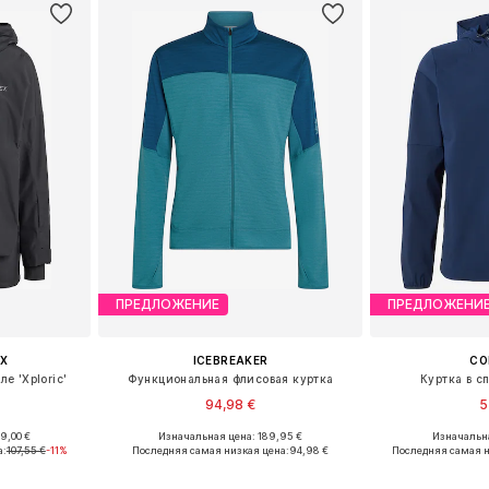
ПРЕДЛОЖЕНИЕ
ПРЕДЛОЖЕНИ
X
ICEBREAKER
CO
е 'Xploric'
Функциональная флисовая куртка
Куртка в с
94,98 €
5
9,00 €
Изначальная цена: 189,95 €
Изначальна
M, L, XL
Доступные размеры: S, M, L
Доступные 
а:
107,55 €
-11%
Последняя самая низкая цена:
94,98 €
Последняя самая н
рзину
Добавить в корзину
Добавит