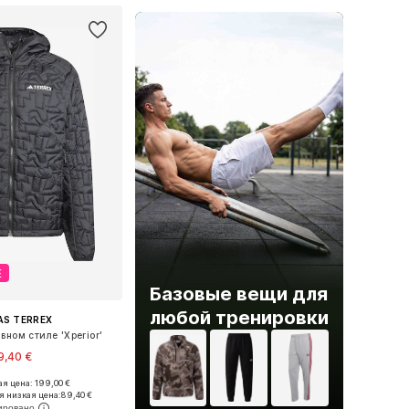
Е
Базовые вещи для
любой тренировки
AS TERREX
вном стиле 'Xperior'
9,40 €
я цена: 199,00 €
ые размеры: S
я низкая цена:
89,40 €