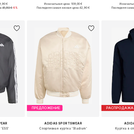
+
4
9,90 €
Изначальная цена: 109,00 €
Изначальн
, M, XL
Доступные размеры: S, M, L, XL
Доступные ра
а:
41,93 €
-8%
Последняя самая низкая цена:
42,90 €
Последняя сама
рзину
Добавить в корзину
Добавит
ПРЕДЛОЖЕНИЕ
РАСПРОДАЖА
WEAR
ADIDAS SPORTSWEAR
ADID
 'ESS'
Спортивная куртка 'Stadium'
Куртка в с