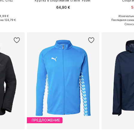
WC'Cruz'
Куртка в спортивном стиле 'Fabel'
Спорти
64,90 €
5
9,99 €
Изначальна
L, XL, XXL
Доступные размеры: S, M, L, XL, XXL
на:
124,79 €
Последняя сама
рзину
Добавить в корзину
Добавит
ПРЕДЛОЖЕНИЕ