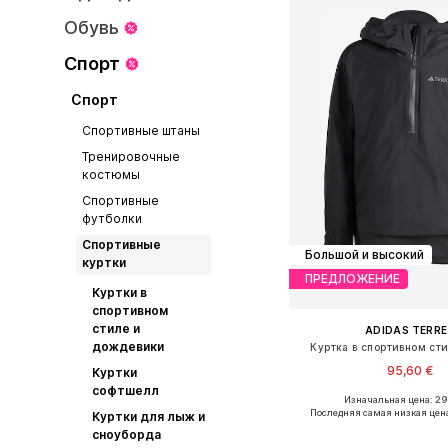
Обувь
Спорт
Спорт
Спортивные штаны
Тренировочные
костюмы
Спортивные
футболки
Спортивные
Большой и высокий
куртки
ПРЕДЛОЖЕНИЕ
Куртки в
спортивном
стиле и
ADIDAS TERRE
дождевики
Куртка в спортивном стил
95,60 €
Куртки
софтшелл
Изначальная цена: 29
Доступные размеры: S, 
Последняя самая низкая цен
Куртки для лыж и
Добавить в ко
сноуборда