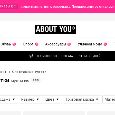
Финальная летняя распродажа: Предложения со скидками
8
Ч
23
М
08
С
ABOUT
YOU
Обувь
Спорт
Аксессуары
Уличная мода
ВОЗМОЖНОСТЬ ВОЗВРАТА В ТЕЧЕНИЕ 30 ДНЕЙ
порт
Спортивные куртки
ртки
мужчинам
655
одажа
Размер
Цвет
Торговая марка
Мате