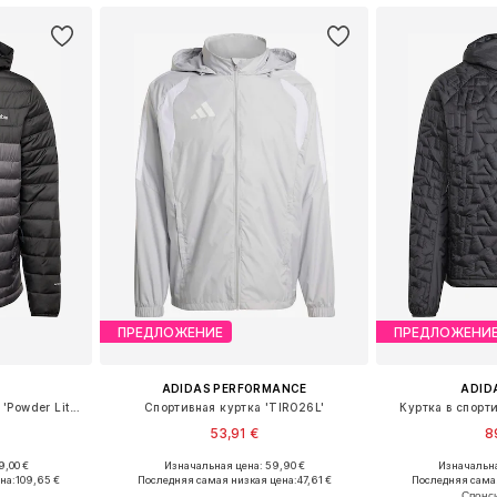
ПРЕДЛОЖЕНИЕ
ПРЕДЛОЖЕНИ
ADIDAS PERFORMANCE
ADID
Куртка в спортивном стиле 'Powder Lite II'
Спортивная куртка 'TIRO26L'
Куртка в спорти
53,91 €
8
9,00 €
Изначальная цена: 59,90 €
Изначальна
M, L, XL
Доступные размеры: S, M, L, XL
Доступн
на:
109,65 €
Последняя самая низкая цена:
47,61 €
Последняя сама