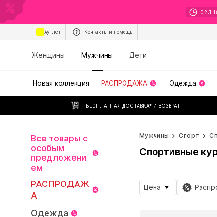
02
Д
1
Аутлет
Контакты и помощь
Женщины
Мужчины
Дети
Новая коллекция
РАСПРОДАЖА
Одежда
БЕСПЛАТНАЯ ДОСТАВКА* И ВОЗВРАТ
Мужчины
Спорт
С
Все товары с
особым
Спортивные ку
предложени
ем
РАСПРОДАЖ
Цена
Распр
А
Одежда