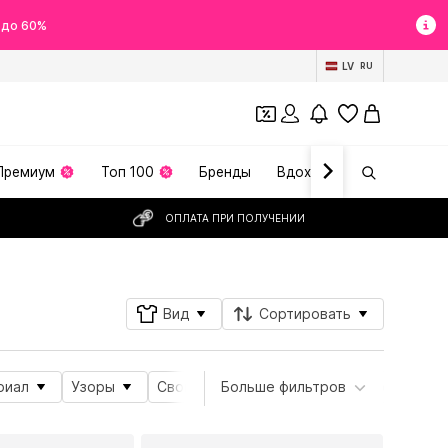
 до 60%
LV
RU
Премиум
Топ 100
Бренды
Вдохновение
ОПЛАТА ПРИ ПОЛУЧЕНИИ
Вид
Сортировать
риал
Узоры
Свойства продукта
Больше фильтров
Вид спорта