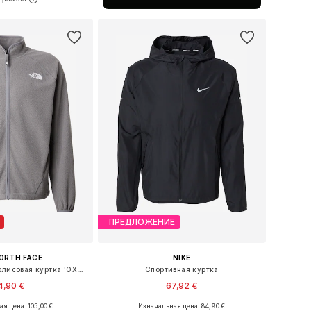
ь в корзину
ПРЕДЛОЖЕНИЕ
ORTH FACE
NIKE
Функциональная флисовая куртка 'OXARA'
Спортивная куртка
4,90 €
67,92 €
я цена: 105,00 €
Изначальная цена: 84,90 €
змеры: S, M, L, XL
Доступные размеры: S, M, L, XL, XXL