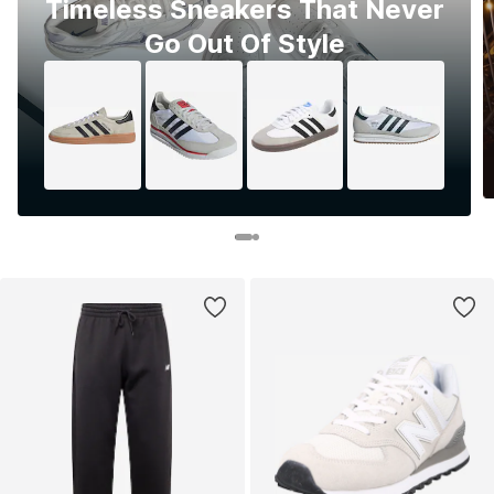
Timeless Sneakers That Never
Go Out Of Style