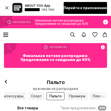
ABOUT YOU App
Перейти к приложению
(152 700)
Финальная летняя распродажа:
09
Ч
06
М
17
С
Предложения со скидками до 60%
09
Ч
06
М
17
С
Финальная летняя распродажа:
Предложения со скидками до 60%
Пальто
мужчинам на распродаже
Аксессуары
Спорт
Пальто
Премиум
Плюс сайз
Все товары
Твои предложения
406