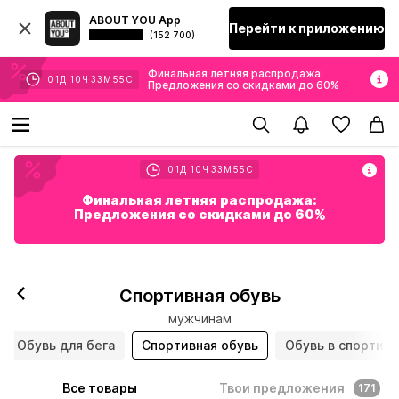
ABOUT YOU App
Перейти к приложению
(152 700)
Финальная летняя распродажа:
01
Д
10
Ч
33
М
54
С
Предложения со скидками до 60%
01
Д
10
Ч
33
М
54
С
Финальная летняя распродажа:
Предложения со скидками до 60%
Спортивная обувь
мужчинам
Обувь для бега
Спортивная обувь
Обувь в спортивн
Все товары
Твои предложения
171