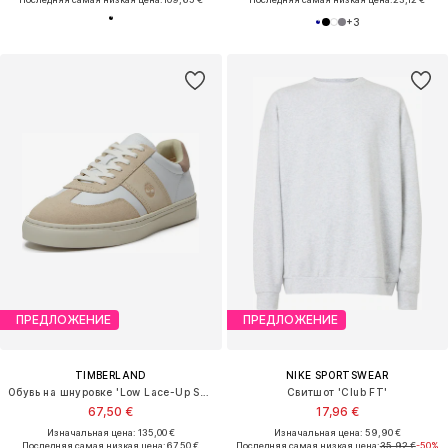
+
3
ПРЕДЛОЖЕНИЕ
ПРЕДЛОЖЕНИЕ
TIMBERLAND
NIKE SPORTSWEAR
Обувь на шнуровке 'Low Lace-Up Sneaker'
Свитшот 'Club FT'
67,50 €
17,96 €
Изначальная цена: 135,00 €
Изначальная цена: 59,90 €
Последняя самая низкая цена:
67,50 €
Последняя самая низкая цена:
35,92 €
-50%