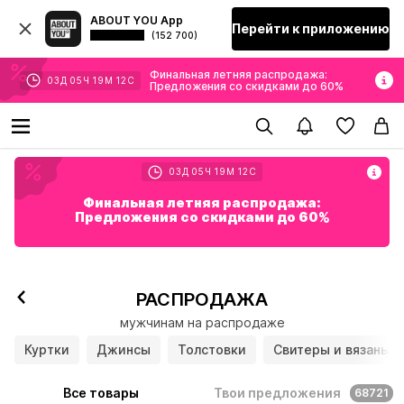
ABOUT YOU App
Перейти к приложению
(152 700)
Финальная летняя распродажа:
03
Д
05
Ч
19
М
10
С
Предложения со скидками до 60%
03
Д
05
Ч
19
М
10
С
Финальная летняя распродажа:
Предложения со скидками до 60%
РАСПРОДАЖА
мужчинам на распродаже
Куртки
Джинсы
Толстовки
Свитеры и вязаные
Все товары
Твои предложения
68721